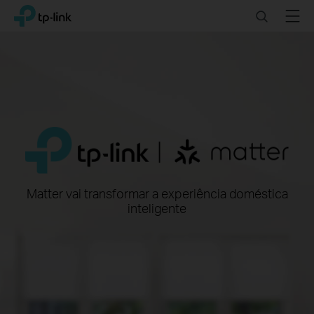
Click
Search
Menu
TP-Link, Reliably Smart
to
skip
the
navigation
bar
Matter vai transformar a experiência doméstica
inteligente