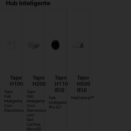
Hub Inteligente
Tapo
Tapo
Tapo
Tapo
H100
H200
H110
H500
(EU)
(EU)
Tapo
Tapo
Hub
Hub
Hub
HubCentral™
Inteligente
Inteligente
Inteligente
Com
Com
IR e IoT
Alarmística
Alarmística
com
Slot
Cartões
MicroSD