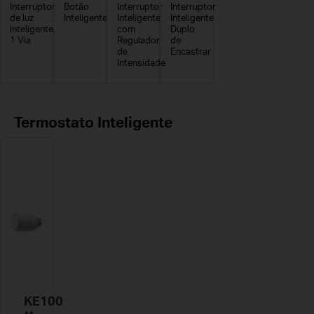
Interruptor
Botão
Interruptor
Interruptor
de luz
Inteligente
Inteligente
Inteligente
inteligente,
com
Duplo
1 Via
Regulador
de
de
Encastrar
Intensidade
Termostato Inteligente
KE100