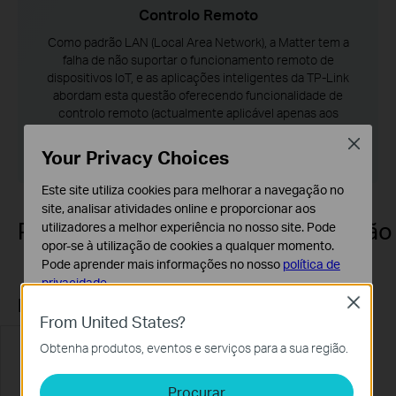
Controlo Remoto
Como padrão LAN (Local Area Network), a Matter tem a
falha de não suportar o funcionamento remoto de
dispositivos IoT, e as aplicações inteligentes da TP-Link
abordam esta questão oferecendo funcionalidade de
controlo remoto (actualmente aplicável apenas aos
produtos Tapo e Kasa).
Close
Your Privacy Choices
Este site utiliza cookies para melhorar a navegação no
site, analisar atividades online e proporcionar aos
Produtos TP-Link Com Certificaçã
utilizadores a melhor experiência no nosso site. Pode
opor-se à utilização de cookies a qualquer momento.
Pode aprender mais informações no nosso
política de
privacidade
.
Deco
Close
Cookies Básicos
From United States?
Os cookies são necessários para o funcionamento do
EM DESENVOLVIMENTO
Obtenha produtos, eventos e serviços para a sua região.
website e não podem ser desativados nos seus
sistemas.
Procurar