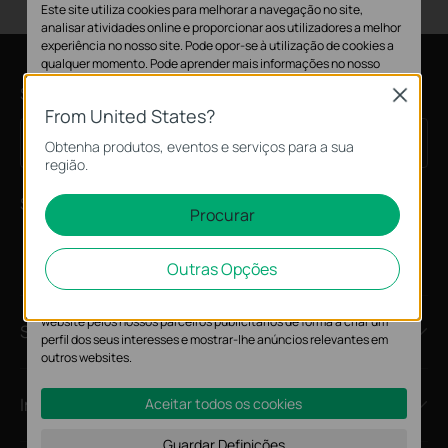
Este site utiliza cookies para melhorar a navegação no site,
analisar atividades online e proporcionar aos utilizadores a melhor
experiência no nosso site. Pode opor-se à utilização de cookies a
qualquer momento. Pode aprender mais informações no nosso
política de privacidade
.
Subscrição
Close
From United States?
Cookies Básicos
Inscreva-se
Email Address
Obtenha produtos, eventos e serviços para a sua
Os cookies são necessários para o funcionamento do website e
região.
não podem ser desativados nos seus sistemas.
Siga-nos
Cookies de Análise e Marketing
Procurar
Os cookies de analise permite-nos analisar as suas atividades no
nosso website para melhorar e ajustar a funcionalidade do nosso
Outras Opções
website.
O cookies de marketing podem ser definidos através do nosso
website pelos nossos parceiros publicitários de forma a criar um
Sobre
perfil dos seus interesses e mostrar-lhe anúncios relevantes em
outros websites.
Imprensa
Aceitar todos os cookies
Guardar Definições