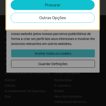
Procurar
Cookies de Análise e Marketing
Os cookies de analise permite-nos analisar as suas
Outras Opções
atividades no nosso website para melhorar e ajustar a
funcionalidade do nosso website.
Sobre Nós
O cookies de marketing podem ser definidos através do
nosso website pelos nossos parceiros publicitários de
Perfil Corporativo
forma a criar um perfil dos seus interesses e mostrar-lhe
Sobre Nós
anúncios relevantes em outros websites.
O Nosso Compromisso de Segurança
Sustentabilidade
Aceitar todos os cookies
Contacte-nos
Guardar Definições
Política de Privacidade
Comunicado de imprensa
Onde Comprar
Notícias
Distribuidores
Prémios
E-commerce
Aconselhamento de Segurança
Retalho
Blog
Value-Add Distributor
Distribuidores Electricos