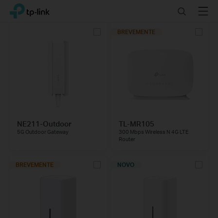
Click
Search
Menu
TP-Link, Reliably Smart
to
skip
BREVEMENTE
the
navigation
bar
NE211-Outdoor
TL-MR105
5G Outdoor Gateway
300 Mbps Wireless N 4G LTE
Router
BREVEMENTE
NOVO