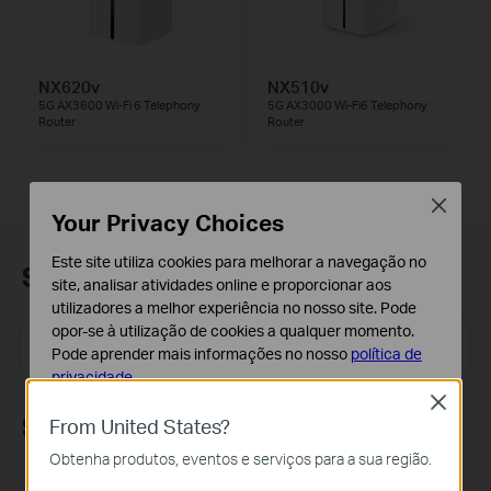
NX620v
NX510v
5G AX3600 Wi-Fi 6 Telephony
5G AX3000 Wi-Fi6 Telephony
Router
Router
Close
Your Privacy Choices
Este site utiliza cookies para melhorar a navegação no
Subscrição
site, analisar atividades online e proporcionar aos
utilizadores a melhor experiência no nosso site. Pode
opor-se à utilização de cookies a qualquer momento.
Email Address
Inscreva-se
Pode aprender mais informações no nosso
política de
privacidade
.
Close
Cookies Básicos
Siga-nos
From United States?
Os cookies são necessários para o funcionamento do
Obtenha produtos, eventos e serviços para a sua região.
website e não podem ser desativados nos seus
sistemas.