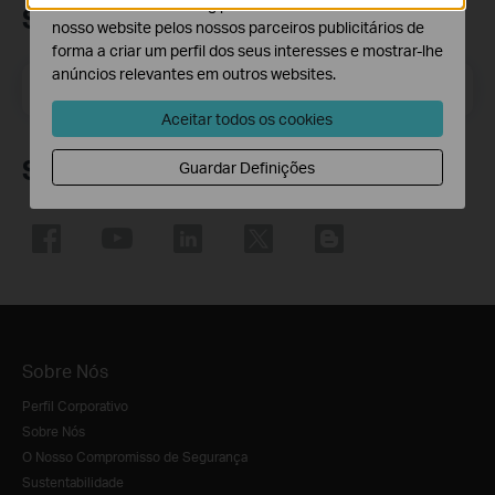
O cookies de marketing podem ser definidos através do
Subscrição
nosso website pelos nossos parceiros publicitários de
forma a criar um perfil dos seus interesses e mostrar-lhe
anúncios relevantes em outros websites.
Email Address
Inscreva-se
Aceitar todos os cookies
Siga-nos
Guardar Definições
Sobre Nós
Perfil Corporativo
Sobre Nós
O Nosso Compromisso de Segurança
Sustentabilidade