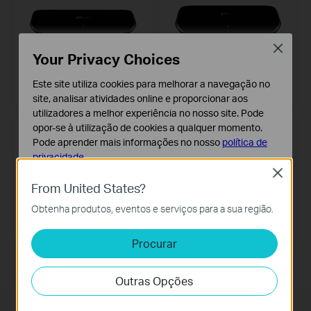
Close
Your Privacy Choices
TL-SG1008D
TL-SG1005D
8-Port Gigabit Desktop Switch
5-Port Gigabit Desktop Switch
Este site utiliza cookies para melhorar a navegação no
site, analisar atividades online e proporcionar aos
utilizadores a melhor experiência no nosso site. Pode
opor-se à utilização de cookies a qualquer momento.
Pode aprender mais informações no nosso
política de
privacidade
.
Close
Cookies Básicos
From United States?
Os cookies são necessários para o funcionamento do
TL-SF1008D
TL-SF1005D
Obtenha produtos, eventos e serviços para a sua região.
website e não podem ser desativados nos seus
8-Port 10/100Mbps Desktop
5-Port 10/100Mbps Desktop
sistemas.
Switch
Switch
Procurar
Cookies de Análise e Marketing
Os cookies de analise permite-nos analisar as suas
Outras Opções
atividades no nosso website para melhorar e ajustar a
funcionalidade do nosso website.