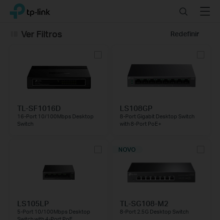
Click
Search
Menu
TP-Link, Reliably Smart
to
skip
Ver Filtros
Redefinir
the
navigation
bar
TL-SF1016D
LS108GP
16-Port 10/100Mbps Desktop
8-Port Gigabit Desktop Switch
Switch
with 8-Port PoE+
NOVO
LS105LP
TL-SG108-M2
5-Port 10/100Mbps Desktop
8-Port 2.5G Desktop Switch
Switch with 4-Port PoE