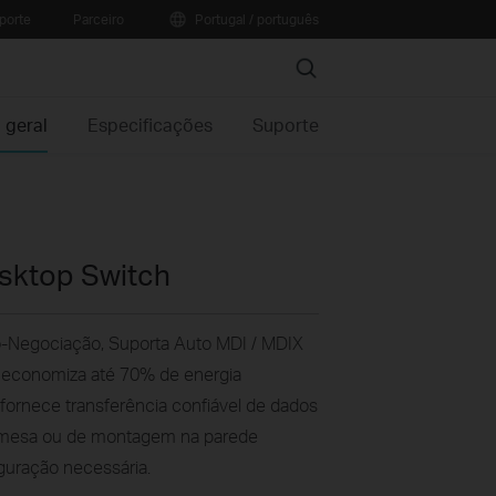
porte
Parceiro
Portugal / português
Search
 geral
Especificações
Suporte
esktop Switch
o-Negociação, Suporta Auto MDI / MDIX
e economiza até 70% de energia
 fornece transferência confiável de dados
m mesa ou de montagem na parede
guração necessária.