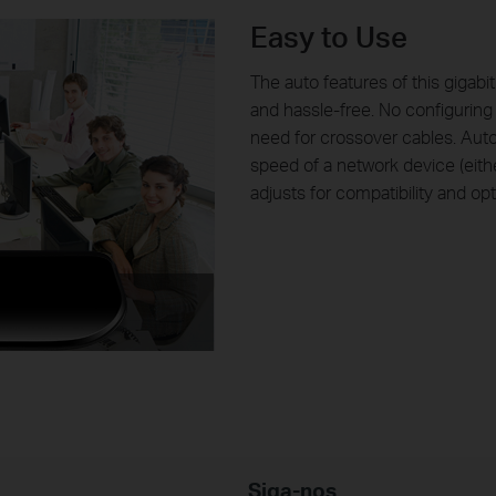
Easy to Use
The auto features of this gigabi
and hassle-free. No configuring
need for crossover cables. Auto
speed of a network device (eithe
adjusts for compatibility and o
Siga-nos