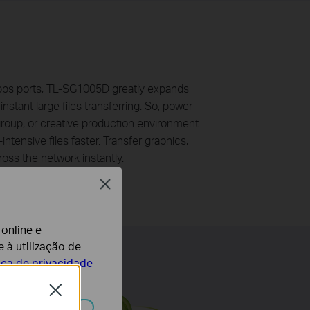
ps ports, TL-SG1005D greatly expands
nstant large files transferring. So, power
group, or creative production environment
tensive files faster. Transfer graphics,
ross the network instantly.
Close
 online e
 à utilização de
tica de privacidade
Close