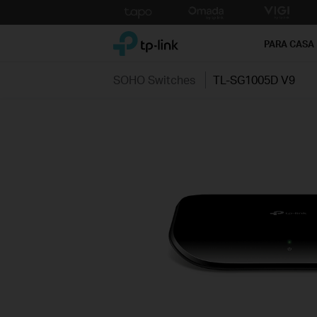
Click
to
TP-Link, Reliably Smart
skip
PARA CASA
the
navigation
SOHO Switches
TL-SG1005D V9
bar