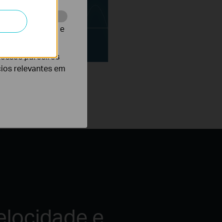
te para melhorar e
nossos parceiros
cios relevantes em
elocidade e