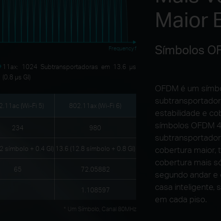
Maior 
Símbolos O
Frequency f
11ax: 1024 Subtransportadoras em 13.6 μs
(0.8 μs GI)
OFDM é um símbol
subtransportado
.11ac (Wi-Fi 5)
802.11ax (Wi-Fi 6)
estabilidade e co
símbolos OFDM 4x
234
980
subtransportadora
.2 símbolo + 0.4 GI)
13.6 (12.8 símbolo + 0.8 GI)
cobertura maior,
cobertura mais s
65
72.05882
segundo andar e o
casa inteligente,
1.108597
em cada piso.
* Um Símbolo, Canal 80MHz