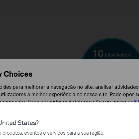
bits/símbolo
 ­
y Choices
cookies para melhorar a navegação no site, analisar atividades
tilizadores a melhor experiência no nosso site. Pode opor-se
AM
er momento. Pode aprender mais informações no nosso
polí
its ao
nited States?
em 25% em
cessários para o funcionamento do website e não podem se
produtos, eventos e serviços para a sua região.
 Veja