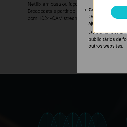
Netflix em casa ou faça live streams via Twitch
Cookies de Anális
Broadcasts a partir do seu computador domés
Os cookies de ana
com 1024-QAM streaming torna-se muito mel
ajustar a funciona
O cookies de mark
publicitários de f
outros websites.