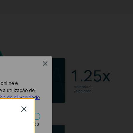
Close
 online e
melhoria de
 à utilização de
velocidade
tica de privacidade
Close
r desativados nos
bits/símbolo