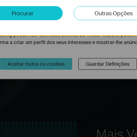
e e Marketing
tico –
Procurar
Outras Opções
lise permite-nos analisar as suas atividades no nosso websi
hor.
lidade do nosso website.
eting podem ser definidos através do nosso website pelos 
orma a criar um perfil dos seus interesses e mostrar-lhe anún
Aceitar todos os cookies
Guardar Definições
Mais V