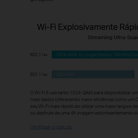
Wi-Fi Explosivamente Rápi
Streaming Ultra-Sua
1024-QAM 4× Longer Symbol 160 MHz Cha
802.11ax
256-QAM
802.11ac
O Wi-Fi 6 usa tanto 1024-QAM para disponibilizar um
mais dados (oferecendo maior eficiência) como um 
seu Wi-Fi mais rápido ao utilizar uma maior largura d
ou desfrute de uma 4K imagem estonteantemente vív
Verifique o cálculo