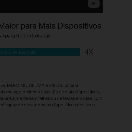
aior para Mais Dispositivos
eal para Redes Lotadas
4X
O OFDMA BSS Color
k 8x8, MU-MIMO, OFDMA e BBS Color para
4x maior, permitindo a gestão de mais dispositivos.
te virtualmente sem falhas ou dê festas em casa com
erá capaz de gerir todos os dispositivos dos seus