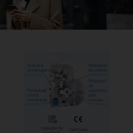
Durável e
Retardante
antiferrugem
de chamas
Obturador
de
Proteção
segurança
contra
para
sobrecarga
crianças
Inspeção de
Certificado
qualidade