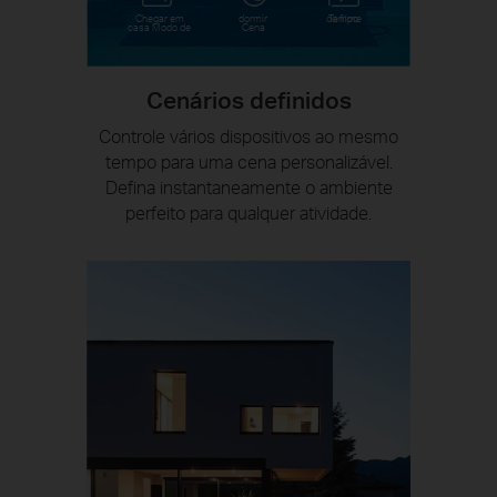
Chegar em
dormir
do filme
Tempo
casa Modo de
Cena
Cenários definidos
Controle vários dispositivos ao mesmo
tempo para uma cena personalizável.
Defina instantaneamente o ambiente
perfeito para qualquer atividade.