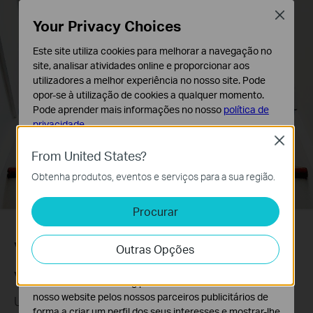
Close
Your Privacy Choices
Este site utiliza cookies para melhorar a navegação no
site, analisar atividades online e proporcionar aos
utilizadores a melhor experiência no nosso site. Pode
opor-se à utilização de cookies a qualquer momento.
Pode aprender mais informações no nosso
política de
privacidade
.
Close
Cookies Básicos
From United States?
Os cookies são necessários para o funcionamento do
Obtenha produtos, eventos e serviços para a sua região.
website e não podem ser desativados nos seus
sistemas.
Procurar
Cookies de Análise e Marketing
Os cookies de analise permite-nos analisar as suas
Vista panorâmica/inclinada
Outras Opções
atividades no nosso website para melhorar e ajustar a
funcionalidade do nosso website.
Veja em pormenor o seu quarto
O cookies de marketing podem ser definidos através do
nosso website pelos nossos parceiros publicitários de
Uma vasta gama de coberturas para captar todos
forma a criar um perfil dos seus interesses e mostrar-lhe