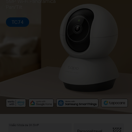
5MP Wi-Fi Panorâmica
Pan/Tilt
TC74
Visão Nítida de 3K 5MP
Personalizavel