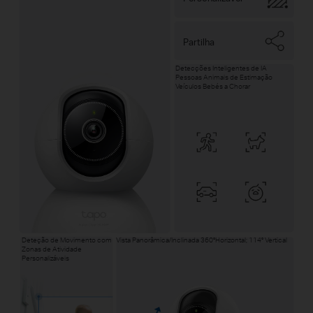
Partilha
Detecções Inteligentes de IA
Pessoas Animais de Estimação
Veículos Bebés a Chorar
Deteção de Movimento com
Vista Panorâmica/Inclinada 360°Horizontal; 114° Vertical
Zonas de Atividade
Personalizáveis