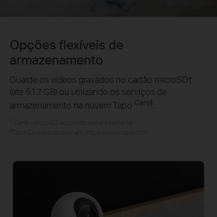
Opções flexíveis de
armazenamento
Guarde os vídeos gravados no cartão microSD†
(até 512 GB) ou utilizando os serviços de
Care‡
armazenamento na nuvem Tapo
.
†
Cartão microSD adquirido separadamente.
‡
Tapo Care subscrever em: https://www.tapo.com