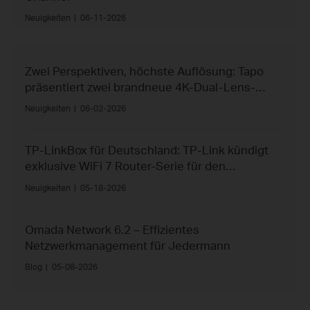
Neuigkeiten
|
06-11-2026
Zwei Perspektiven, höchste Auflösung: Tapo
präsentiert zwei brandneue 4K-Dual-Lens-
Kameras im Juni
Neuigkeiten
|
06-02-2026
TP-LinkBox für Deutschland: TP-Link kündigt
exklusive WiFi 7 Router-Serie für den
deutschen Markt an
Neuigkeiten
|
05-18-2026
Omada Network 6.2 – Effizientes
Netzwerkmanagement für Jedermann
Blog
|
05-08-2026