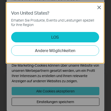
Datenschutzhinweisen
.
Close
Von United States?
Notwendige Cookies
Diese Cookies sind zur Funktion der Website
Erhalten Sie Produkte, Events und Leistungen speziell
erforderlich und können in Ihren Systemen nicht
für Ihre Region
deaktiviert werden.
LOS
Tapo S110E
Omada Central
Analyse- und Marketing-Cookies
Analyse-Cookies ermöglichen es uns, Ihre Aktivitäten
Smartes Switch-Modul
Eine einheitliche Cloud-
auf unserer Website zu analysieren, um die
Management-Plattform für Ihr
Andere Möglichkeiten
Netzwerk und Ihre Überwachung
Mehr erfahren
Funktionsweise unserer Website zu verbessern und
anzupassen.
Mehr erfahren
Die Marketing-Cookies können über unsere Website von
unseren Werbepartnern gesetzt werden, um ein Profil
Ihrer Interessen zu erstellen und Ihnen relevante
Anzeigen auf anderen Websites zu zeigen.
Alle Cookies akzeptieren
Einstellungen speichern