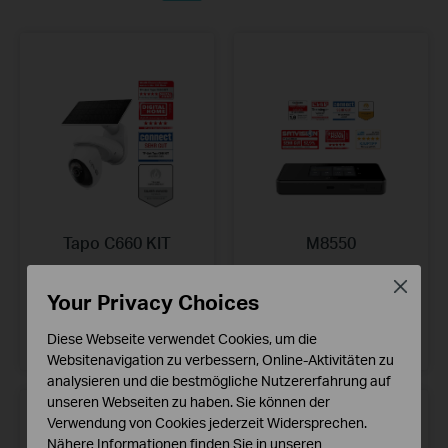
Tapo C660 KIT
M8550
Solarbetriebene
5G Mobiler Wi-Fi-Router
Close
Schwenk-/Neige-
Your Privacy Choices
Sicherheitskamera für den
Mehr erfahren
Außenbereich
Diese Webseite verwendet Cookies, um die
Mehr erfahren
Websitenavigation zu verbessern, Online-Aktivitäten zu
analysieren und die bestmögliche Nutzererfahrung auf
unseren Webseiten zu haben. Sie können der
Verwendung von Cookies jederzeit Widersprechen.
Nähere Informationen finden Sie in unseren