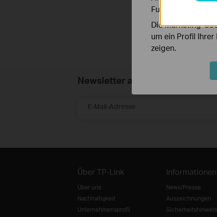
Funktionsweise un
Die Marketing-Coo
um ein Profil Ihre
zeigen.
Newsletter abonnieren
E-Mail-Adresse
Über TP-Link
Informationen
Über uns
News/Presse
Nachhaltigkeit
Auszeichnungen
Unternehmensprofil
Sicherheitshinweis