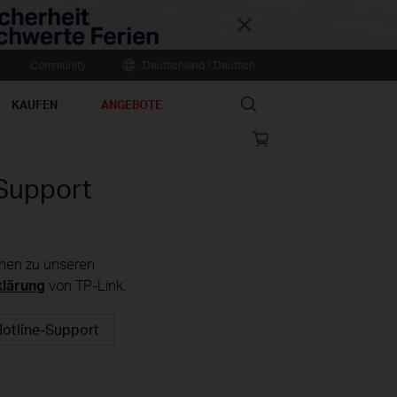
Close
Community
Deutschland / Deutsch
Search
KAUFEN
ANGEBOTE
Online
store
Support
ionen zu unseren
klärung
von TP-Link.
otline-Support