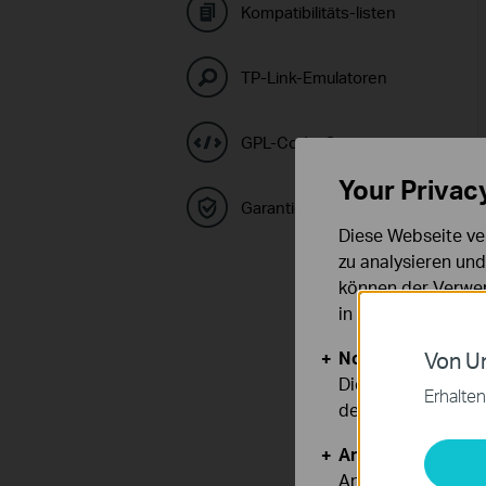
Kompatibilitäts-listen
TP-Link-Emulatoren
GPL-Code-Center
Your Privac
Garantie
Diese Webseite ve
zu analysieren un
können der Verwen
in unseren
Datens
Notwendige Cook
Von Un
Diese Cookies sind
Erhalten
deaktiviert werden
Analyse- und Mar
Analyse-Cookies er