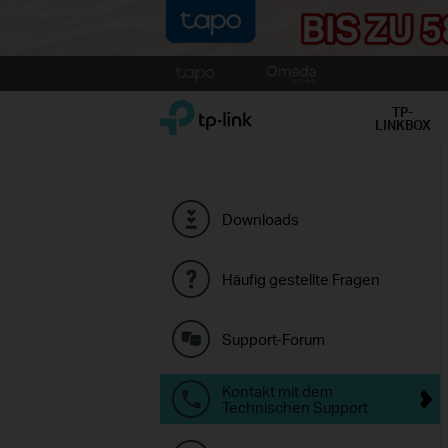
Click
to
TP-Link, Reliably Smart
skip
TP-
LINKBOX
the
navigation
bar
Downloads
Häufig gestellte Fragen
Support-Forum
Kontakt mit dem
Technischen Support