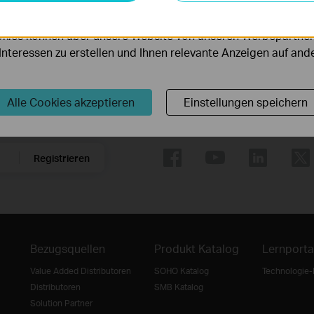
serer Website zu verbessern und anzupassen.
kies können über unsere Website von unseren Werbepartner
r Interessen zu erstellen und Ihnen relevante Anzeigen auf an
Alle Cookies akzeptieren
Einstellungen speichern
Folge uns
Registrieren
Bezugsquellen
Produkt Katalog
Lernporta
Value Added Distributoren
SOHO Katalog
Technologie-
Distributoren
SMB Katalog
Solution Partner