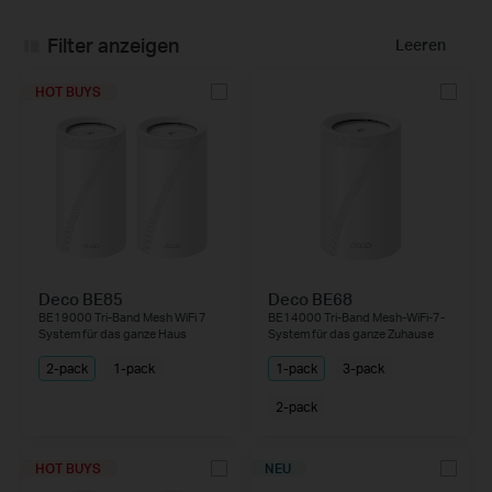
Filter anzeigen
Leeren
HOT BUYS
Deco BE85
Deco BE68
BE19000 Tri-Band Mesh WiFi 7
BE14000 Tri-Band Mesh-WiFi-7-
System für das ganze Haus
System für das ganze Zuhause
2-pack
1-pack
1-pack
3-pack
2-pack
HOT BUYS
NEU