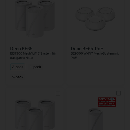
Deco BE65
Deco BE65-PoE
BE9300 Mesh WiFi 7 System für
BE9300 Wi-Fi 7 Mesh-System mit
das ganze Haus
PoE
3-pack
1-pack
2-pack