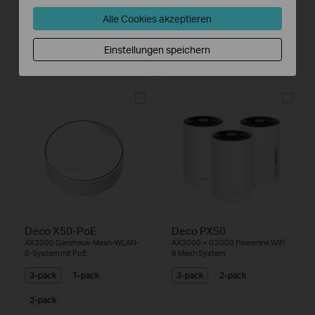
5G Router Sim-karte Wi-Fi 6
AX3000 Outdoor Mesh WiFi 6
AX3000
Alle Cookies akzeptieren
die Alternative zu DSL
Einstellungen speichern
Deco X50-PoE
Deco PX50
AX3000 Ganzhaus-Mesh-WLAN-
AX3000 + G2000 Powerline WiFi
6-System mit PoE
6 Mesh System
3-pack
1-pack
3-pack
2-pack
2-pack