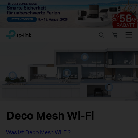
Close
Click
Search
Online
Menu
TP-Link, Reliably Smart
to
store
skip
the
navigation
bar
Deco Mesh Wi-Fi
Was ist Deco Mesh Wi-Fi?