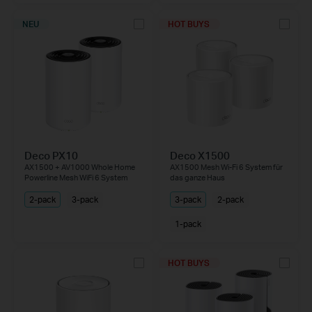
NEU
HOT BUYS
Deco PX10
Deco X1500
AX1500 + AV1000 Whole Home
AX1500 Mesh Wi-Fi 6 System für
Powerline Mesh WiFi 6 System
das ganze Haus
2-pack
3-pack
3-pack
2-pack
1-pack
HOT BUYS