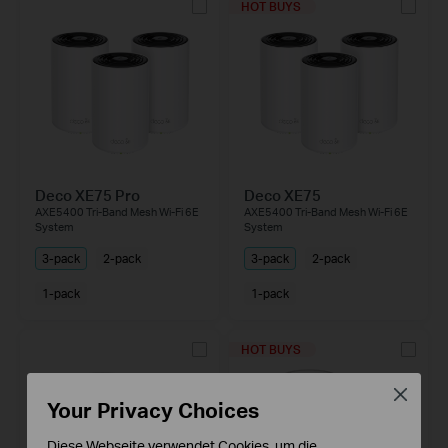
HOT BUYS
Deco XE75 Pro
Deco XE75
AXE5400 Tri-Band Mesh Wi-Fi 6E
AXE5400 Tri-Band Mesh Wi-Fi 6E
System
System
3-pack
2-pack
3-pack
2-pack
1-pack
1-pack
HOT BUYS
Close
Your Privacy Choices
Diese Webseite verwendet Cookies, um die