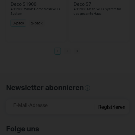
Deco S1900
Deco S7
AC1900 Whole Home Mesh Wi-Fi
AC1900 Mesh-Wi-Fi-System für
System
das gesamte Haus
3-pack
2-pack
1
2
Newsletter abonnieren
E-Mail-Adresse
Registrieren
Folge uns