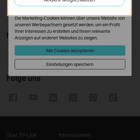
Funktionsweise unserer Website zu verbessern und
anzupassen.
Die Marketing-Cookies können über unsere Website von
unseren Werbepartnern gesetzt werden, um ein Profil
Ihrer Interessen zu erstellen und Ihnen relevante
Newsletter abonnieren
Anzeigen auf anderen Websites zu zeigen.
Alle Cookies akzeptieren
E-Mail-Adresse
Registrieren
Einstellungen speichern
Folge uns
Über TP-Link
Informationen