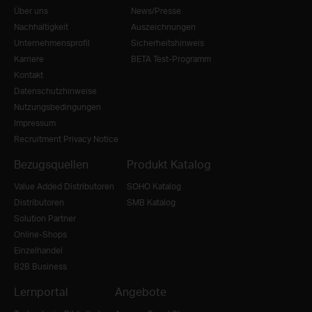
Über uns
News/Presse
Nachhaltigkeit
Auszeichnungen
Unternehmensprofil
Sicherheitshinweis
Karriere
BETA Test-Programm
Kontakt
Datenschutzhinweise
Nutzungsbedingungen
Impressum
Recruitment Privacy Notice
Bezugsquellen
Produkt Katalog
Value Added Distributoren
SOHO Katalog
Distributoren
SMB Katalog
Solution Partner
Online-Shops
Einzelhandel
B2B Business
Lernportal
Angebote