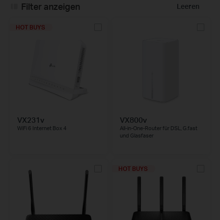
Filter anzeigen
Leeren
HOT BUYS
VX231v
VX800v
WiFi 6 Internet Box 4
All-in-One-Router für DSL, G.fast
und Glasfaser
HOT BUYS