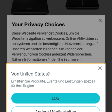
Close
TD-W9960v
Archer VR2100v
Your Privacy Choices
DSL Internet Box
AC2100 WLAN MU-MIMO-
VDSL/ADSL-Telefonie-Modem-
Router
Diese Webseite verwendet Cookies, um die
Websitenavigation zu verbessern, Online-Aktivitäten zu
analysieren und die bestmögliche Nutzererfahrung auf
DEMNÄCHST
unseren Webseiten zu haben. Sie können der
Verwendung von Cookies jederzeit Widersprechen.
Nähere Informationen finden Sie in unseren
Datenschutzhinweisen
.
Close
Von United States?
Notwendige Cookies
Diese Cookies sind zur Funktion der Website
Erhalten Sie Produkte, Events und Leistungen speziell
erforderlich und können in Ihren Systemen nicht
für Ihre Region
deaktiviert werden.
TP-LinkBox 7
LOS
TP-LinkBox 7
Analyse- und Marketing-Cookies
Analyse-Cookies ermöglichen es uns, Ihre Aktivitäten
auf unserer Website zu analysieren, um die
Andere Möglichkeiten