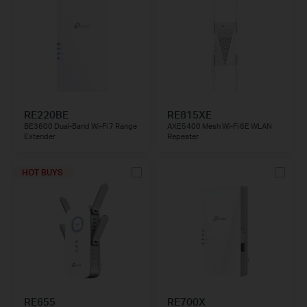
RE220BE
RE815XE
BE3600 Dual-Band Wi-Fi 7 Range
AXE5400 Mesh Wi-Fi 6E WLAN
Extender
Repeater
HOT BUYS
RE655
RE700X