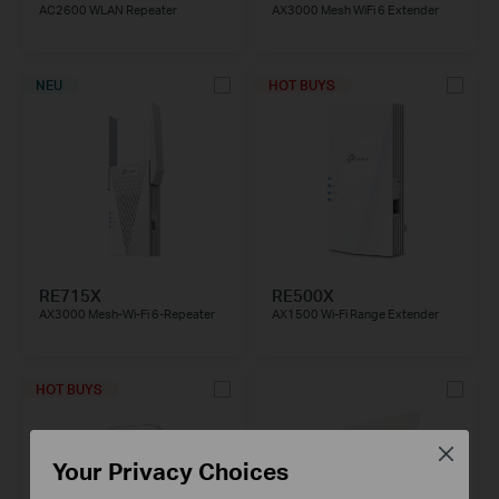
AC2600 WLAN Repeater
AX3000 Mesh WiFi 6 Extender
NEU
HOT BUYS
RE715X
RE500X
AX3000 Mesh-Wi-Fi 6-Repeater
AX1500 Wi-Fi Range Extender
HOT BUYS
Close
Your Privacy Choices