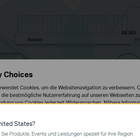
RE365
Router
y Choices
rwendet Cookies, um die Websitenavigation zu verbessern, On
d die bestmögliche Nutzererfahrung auf unseren Webseiten zu
dung von Cookies jederzeit Widersprechen. Nähere Informat
chutzhinweisen
.
ies
ited States?
 zur Funktion der Website erforderlich und können in Ihren 
 Sie Produkte, Events und Leistungen speziell für Ihre Region
.