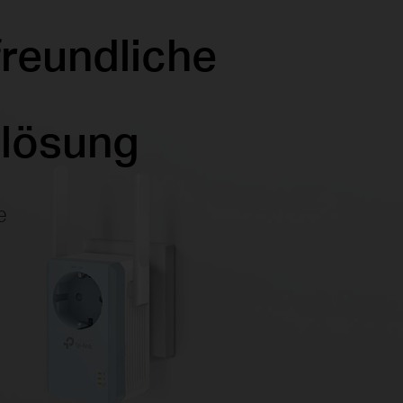
freundliche
slösung
e