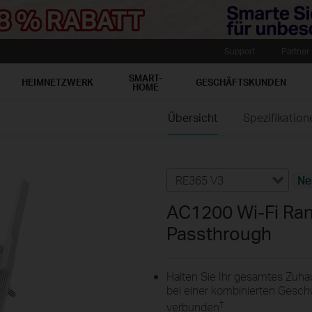
Support
Partner
SMART-
HEIMNETZWERK
GESCHÄFTSKUNDEN
HOME
Übersicht
Spezifikation
RE365 V3
Ne
AC1200 Wi-Fi Ran
Passthrough
Halten Sie Ihr gesamtes Zuha
bei einer kombinierten Geschw
†
verbunden