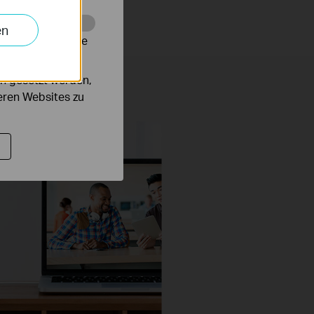
en
alysieren, um die
n gesetzt werden,
deren Websites zu