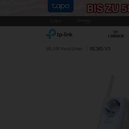
Click
to
TP-Link, Reliably Smart
skip
TP-
LINKBOX
the
navigation
WLAN Verstärker
RE365 V3
bar