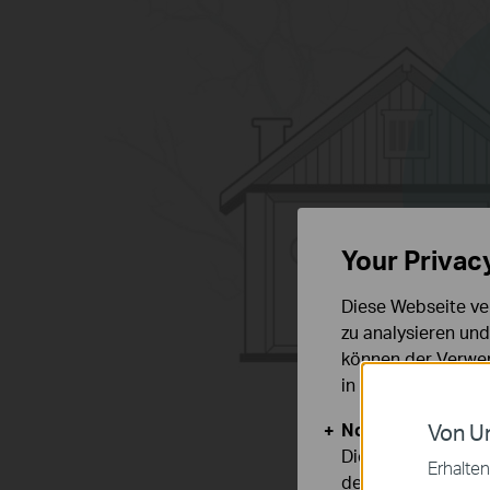
Your Privac
Diese Webseite ve
zu analysieren un
können der Verwen
in unseren
Datens
Notwendige Cook
Von Un
Diese Cookies sind
Erhalten
deaktiviert werden