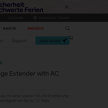
Close
Community
Deutschland / Deutsch
Search
KAUFEN
ANGEBOTE
Online
en
Support
Jetzt kaufen
store
u
ge Extender with AC
use mit einer starken WLAN-Erweiterung
indigkeit von bis zu 1,2 Gbps