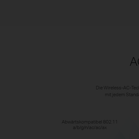
A
Die Wireless-AC-Tech
mit jedem Stand
Abwärtskompatibel 802.11
a/b/g/n/ac/ac/ax