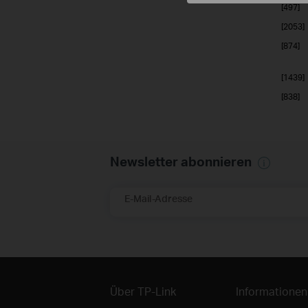
[497]
[2053]
[874]
[1439]
[838]
Newsletter abonnieren
E-Mail-Adresse
Über TP-Link
Informationen