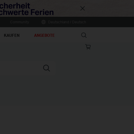
Close
Community
Deutschland / Deutsch
Search
KAUFEN
ANGEBOTE
Online
store