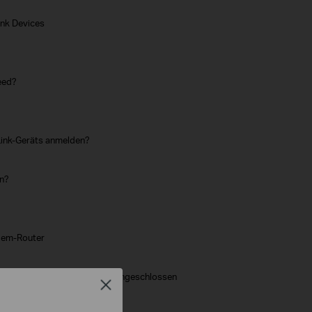
ink Devices
eed?
ink-Geräts anmelden?
en?
odem-Router
ät an das TP-Link DSL Modem angeschlossen
Close