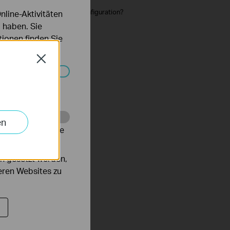
m-Router nach der Schnellkonfiguration?
line-Aktivitäten
 haben. Sie
 below)
ionen finden Sie
er Tapo-App anzeigen?
Close
ngel?
Systemen nicht
er Tapo-App nutzen?
ht?
en
alysieren, um die
n gesetzt werden,
rs an
deren Websites zu