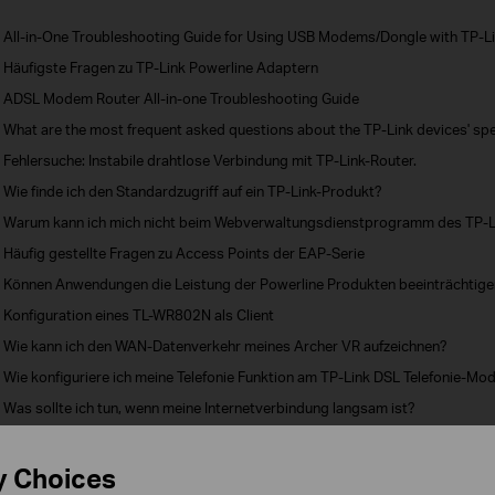
All-in-One Troubleshooting Guide for Using USB Modems/Dongle with TP-L
Häufigste Fragen zu TP-Link Powerline Adaptern
ADSL Modem Router All-in-one Troubleshooting Guide
What are the most frequent asked questions about the TP-Link devices' sp
Fehlersuche: Instabile drahtlose Verbindung mit TP-Link-Router.
Wie finde ich den Standardzugriff auf ein TP-Link-Produkt?
Warum kann ich mich nicht beim Webverwaltungsdienstprogramm des TP-L
Häufig gestellte Fragen zu Access Points der EAP-Serie
Können Anwendungen die Leistung der Powerline Produkten beeinträchtig
Konfiguration eines TL-WR802N als Client
Wie kann ich den WAN-Datenverkehr meines Archer VR aufzeichnen?
Wie konfiguriere ich meine Telefonie Funktion am TP-Link DSL Telefonie-M
Was sollte ich tun, wenn meine Internetverbindung langsam ist?
Was kann ich tun, wenn die Internetverbindung langsam ist, wenn das Ger
ist?
y Choices
Die Konfiguration des Haupt-Decos ist fehlgeschlagen