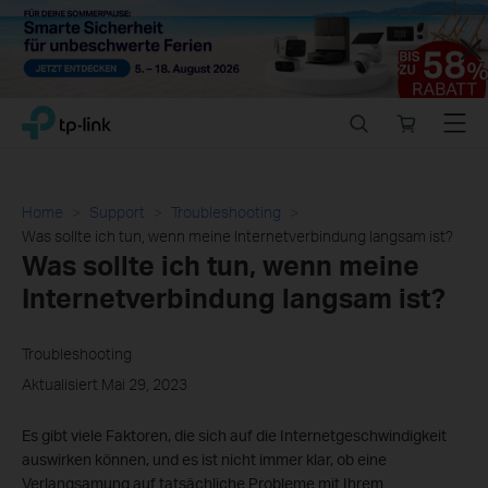
Close
Click
Search
Online
Menu
TP-Link, Reliably Smart
to
store
skip
the
navigation
Home
Support
Troubleshooting
bar
Was sollte ich tun, wenn meine Internetverbindung langsam ist?
Was sollte ich tun, wenn meine
Internetverbindung langsam ist?
Troubleshooting
Aktualisiert Mai 29, 2023
Es gibt viele Faktoren, die sich auf die Internetgeschwindigkeit
auswirken können, und es ist nicht immer klar, ob eine
Verlangsamung auf tatsächliche Probleme mit Ihrem