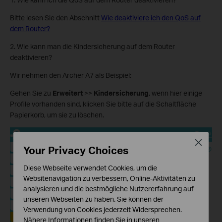
Bitte lesen Sie den Abschnitt
Wie deaktiviere ich den QoS auf
dem Router?
2. Wie kann man die Kindersicherung auf dem Router
deaktivieren?
Wir nehmen den Archer A7 als Beispiel:
Gehen Sie zu
Erweitert
>>
Kindersicherung
, wenn hier einige
Profile vorhanden sind, klicken Sie bitte auf die Schaltfläche
Papierkorb, um sie zu löschen.
Close
Your Privacy Choices
Diese Webseite verwendet Cookies, um die
Websitenavigation zu verbessern, Online-Aktivitäten zu
analysieren und die bestmögliche Nutzererfahrung auf
unseren Webseiten zu haben. Sie können der
Verwendung von Cookies jederzeit Widersprechen.
Nähere Informationen finden Sie in unseren