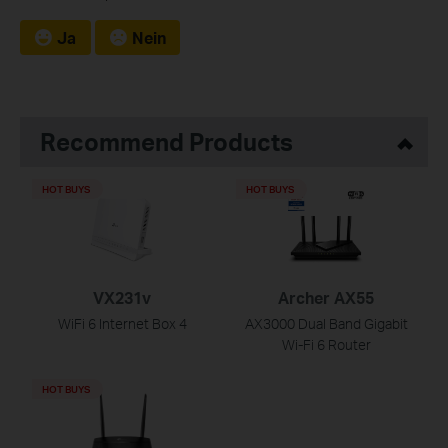
Ja
Nein
Recommend Products
HOT BUYS
HOT BUYS
VX231v
Archer AX55
WiFi 6 Internet Box 4
AX3000 Dual Band Gigabit
Wi-Fi 6 Router
HOT BUYS