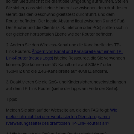
sollten Sie zunächst die drahtlose Umgebung aufräumen. Stellen
Sie sicher, dass sich keine Hindernisse zwischen dem drahtlosen
Gerät, das den Geschwindigkeitstest durchführt, und dem
Router befinden. Der ideale Abstand liegt zwischen 6 und 9 Fuß.
Der Router und die Clients (z. B. Telefone oder PCs) sollten sich in
der gleichen horizontalen Ebene wie der Router befinden.
2. Ändern Sie den Wireless-Kanal und die Kanalbreite des TP-
Link-Routers.
Ändern von Kanal und Kanalbreite auf einem TP-
Link-Router (neues Logo)
ist eine Ressource, die Sie verwenden
können. (Sie können die 5G-Kanalbreite auf 80MHZ oder
160MHZ und die 2.4G-Kanalbreite auf 40MHZ ändern).
3. Deaktivieren Sie die QoS- und Kindersicherungseinstellungen
auf dem TP-Link-Router (siehe die Tipps am Ende der Seite),
Tipps:
Melden Sie sich auf der Webseite an, die den FAQ folgt:
Wie
melde ich mich bei dem webbasierten Dienstprogramm
(Verwaltungsseite) des drahtlosen TP-Link-Routers an?
1. Wie kann ich die QoS auf dem Router deaktivieren?