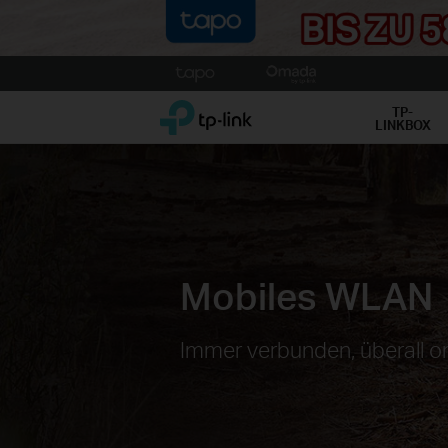
Click
to
TP-Link, Reliably Smart
skip
TP-
LINKBOX
the
navigation
bar
Mobiles WLAN
Immer verbunden, überall on