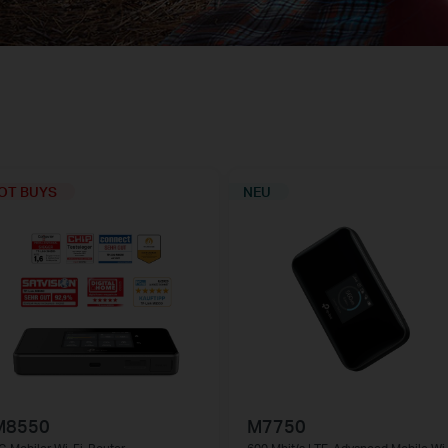
OT BUYS
NEU
M8550
M7750
G Mobiler Wi-Fi-Router
600 Mbit/s LTE-Advanced Mobile Wi