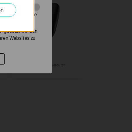
en
alysieren, um die
n gesetzt werden,
deren Websites zu
M7010
Mobiler 4G/LTE-WLAN-Router