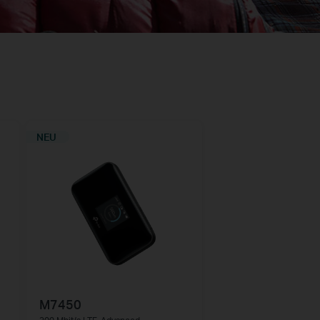
NEU
M7450
-
300 Mbit/s LTE-Advanced