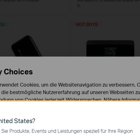
Fi
EU
HOT BUYS
y Choices
rwendet Cookies, um die Websitenavigation zu verbessern, On
d die bestmögliche Nutzererfahrung auf unseren Webseiten zu
M7400
M7350
dung von Cookies jederzeit Widersprechen. Nähere Informat
00 Mbit/s LTE-Advanced
Mobiler 4G/LTE-WLAN-Router
chutzhinweisen
.
obile
WLAN
ies
ited States?
 zur Funktion der Website erforderlich und können in Ihren 
OT BUYS
 Sie Produkte, Events und Leistungen speziell für Ihre Region
.