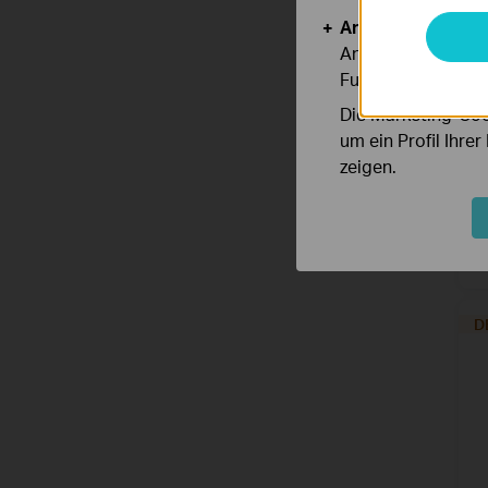
Analyse- und Mar
Analyse-Cookies er
Funktionsweise un
Die Marketing-Coo
um ein Profil Ihre
zeigen.
M
D