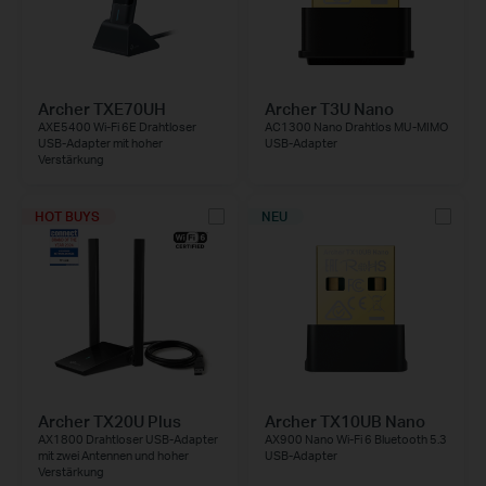
Archer TXE70UH
Archer T3U Nano
AXE5400 Wi-Fi 6E Drahtloser
AC1300 Nano Drahtlos MU-MIMO
USB-Adapter mit hoher
USB-Adapter
Verstärkung
HOT BUYS
NEU
Archer TX20U Plus
Archer TX10UB Nano
AX1800 Drahtloser USB-Adapter
AX900 Nano Wi‑Fi 6 Bluetooth 5.3
mit zwei Antennen und hoher
USB‑Adapter
Verstärkung