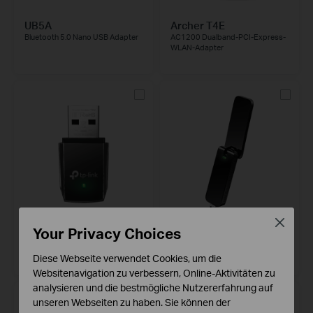
UB5A
Archer T4E
Bluetooth 5.0 Nano USB Adapter
AC1200 Dualband-PCI-Express-
WLAN-Adapter
Close
Archer T3U
Archer T4U
Your Privacy Choices
AC1300- MU-MIMO -USB-WLAN-
AC1300-Dualband-USB-WLAN-
Adapter
Adapter
Diese Webseite verwendet Cookies, um die
Websitenavigation zu verbessern, Online-Aktivitäten zu
analysieren und die bestmögliche Nutzererfahrung auf
HOT BUYS
unseren Webseiten zu haben. Sie können der