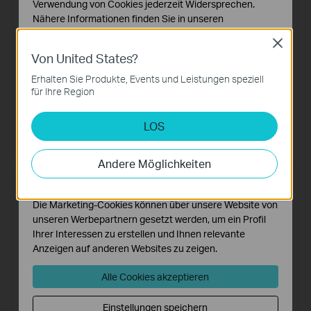
Verwendung von Cookies jederzeit Widersprechen.
Nähere Informationen finden Sie in unseren
Datenschutzhinweisen
.
Close
Von United States?
Notwendige Cookies
Diese Cookies sind zur Funktion der Website
Erhalten Sie Produkte, Events und Leistungen speziell
erforderlich und können in Ihren Systemen nicht
für Ihre Region
deaktiviert werden.
Archer T2U
TL-WN823N
LOS
Analyse- und Marketing-Cookies
AC600-Dualband-USB-WLAN-
300Mbit/s-WLAN-Mini-USB-
Adapter
Adapter
Analyse-Cookies ermöglichen es uns, Ihre Aktivitäten
auf unserer Website zu analysieren, um die
Andere Möglichkeiten
Funktionsweise unserer Website zu verbessern und
anzupassen.
Die Marketing-Cookies können über unsere Website von
unseren Werbepartnern gesetzt werden, um ein Profil
Ihrer Interessen zu erstellen und Ihnen relevante
Anzeigen auf anderen Websites zu zeigen.
Alle Cookies akzeptieren
Einstellungen speichern