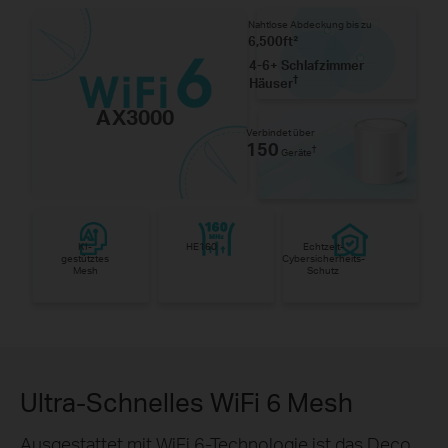
Nahtlose Abdeckung bis zu
6,500ft²
4-6+ Schlafzimmer
†
Häuser
AX3000
Verbindet über
150
†
Geräte
KI-
HE160
Echtzeit-
gestütztes
Cybersicherheits-
Mesh
Schutz
Ultra-Schnelles WiFi 6 Mesh
Ausgestattet mit WiFi 6-Technologie ist das Deco