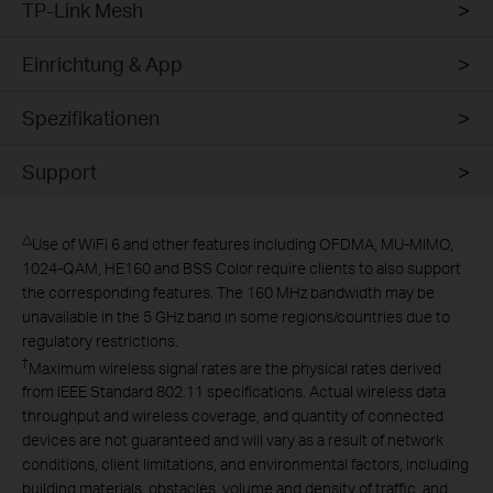
TP-Link Mesh
Einrichtung & App
Spezifikationen
Support
△
Use of WiFi 6 and other features including OFDMA, MU-MIMO,
1024-QAM, HE160 and BSS Color require clients to also support
the corresponding features. The 160 MHz bandwidth may be
unavailable in the 5 GHz band in some regions/countries due to
regulatory restrictions.
†
Maximum wireless signal rates are the physical rates derived
from IEEE Standard 802.11 specifications. Actual wireless data
throughput and wireless coverage, and quantity of connected
devices are not guaranteed and will vary as a result of network
conditions, client limitations, and environmental factors, including
building materials, obstacles, volume and density of traffic, and