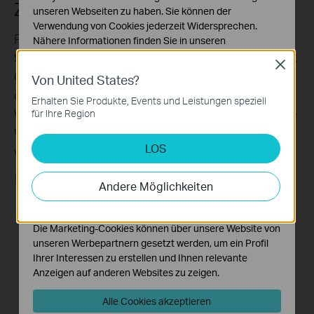
Zuhause sichern
unseren Webseiten zu haben. Sie können der
Verwendung von Cookies jederzeit Widersprechen.
Passen Sie Ihr Heimnetzwerk mit erweiterten
Nähere Informationen finden Sie in unseren
Datenschutzhinweisen
.
Sicherheitsfunktionen von TP-Link HomeShield an.
Close
Ob Sie Netzwerksicherheitslücken identifizieren,
Von United States?
Notwendige Cookies
die Online-Zeit Ihrer Kinder begrenzen oder
Diese Cookies sind zur Funktion der Website
Erhalten Sie Produkte, Events und Leistungen speziell
erforderlich und können in Ihren Systemen nicht
Websites blockieren – HomeShield bietet Ihnen die
für Ihre Region
deaktiviert werden.
Werkzeuge, die Sie benötigen, um Ihr Netzwerk
LOS
Analyse- und Marketing-Cookies
vollständig zu verwalten.
*
Analyse-Cookies ermöglichen es uns, Ihre Aktivitäten
Erfahren Sie mehr über TP-Link HomeShield >>
auf unserer Website zu analysieren, um die
Andere Möglichkeiten
Funktionsweise unserer Website zu verbessern und
anzupassen.
Die Marketing-Cookies können über unsere Website von
unseren Werbepartnern gesetzt werden, um ein Profil
Ihrer Interessen zu erstellen und Ihnen relevante
Anzeigen auf anderen Websites zu zeigen.
Alle Cookies akzeptieren