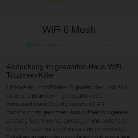
WiFi 6 Mesh
Breitere Abdeckung
Mehr Verbindungen
Abdeckung im gesamten Haus: WiFi-
Entwickelt für
Mehr Geräte
Totzonen-Killer
Deco-Produkte sind darauf ausgelegt, die Kapazität
Mit klareren und stärkeren Signalen, die durch BSS
und Effizienz in verkehrsreichen Umgebungen
Color und Beamforming verstärkt werden,
erheblich zu verbessern. Egal wie viele Bildschirme
verbessert Deco X50 die breitere WLAN-
oder Geräte gleichzeitig verwendet werden, jeder
Abdeckung im gesamten Haus mit hervorragender
kann ein effizienteres Netzwerk genießen, das
Leistung. Drahtlose Verbindungen und optionales
schneller lädt, ohne die Leistung zu
Ethernet-Backhaul arbeiten zusammen, um Deco-
†
beeinträchtigen.
Einheiten zu verbinden und bieten noch schnellere