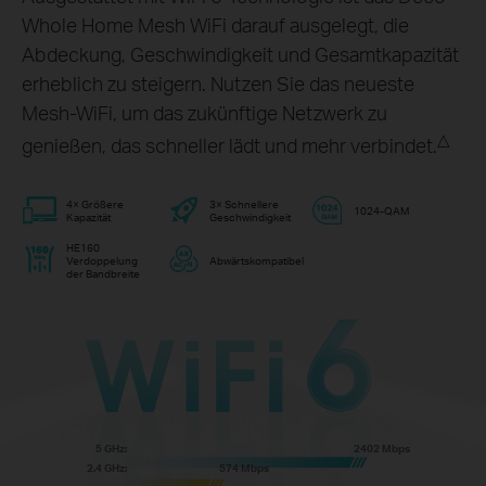
Whole Home Mesh WiFi darauf ausgelegt, die
Abdeckung, Geschwindigkeit und Gesamtkapazität
erheblich zu steigern. Nutzen Sie das neueste
Mesh-WiFi, um das zukünftige Netzwerk zu
△
genießen, das schneller lädt und mehr verbindet.
4× Größere
3× Schnellere
1024-QAM
Kapazität
Geschwindigkeit
HE160
Verdoppelung
Abwärtskompatibel
der Bandbreite
5 GHz:
2402 Mbps
2.4 GHz:
574 Mbps