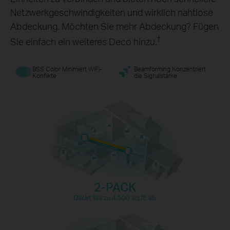
Netzwerkgeschwindigkeiten und wirklich nahtlose
Abdeckung. Möchten Sie mehr Abdeckung? Fügen
†
Sie einfach ein weiteres Deco hinzu.
Gaming
BSS Color Minimiert WiFi-
Beamforming Konzentriert
Konflikte
die Signalstärke
Web-Browsing
8K-Streaming
Verbindungen für über
150
IP-Kamera
Telefone und
Streaming
Tablets
Geräte
4K-Streaming
1080P-Streaming
2-PACK
Deckt bis zu 4,500 sq.ft. ab
High-Speed
Smart Home
Downloads
Geräte