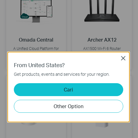
Omada Central
Archer AX12
A Unified Cloud Platform for
AX1500 Wi-Fi 6 Router
Networking and Surveillance
Close
Buy Now
Buy Now
From United States?
Get products, events and services for your region.
Cari
Other Option