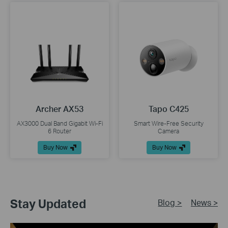
Archer AX53
Tapo C425
AX3000 Dual Band Gigabit Wi-Fi
Smart Wire-Free Security
6 Router
Camera
Buy Now
Buy Now
Stay Updated
Blog >
News >