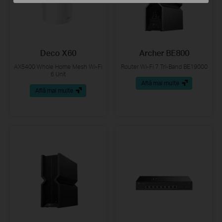
Deco X60
Archer BE800
AX5400 Whole Home Mesh Wi-Fi
Router Wi-Fi 7 Tri-Band BE19000
6 Unit
Află mai multe
Află mai multe