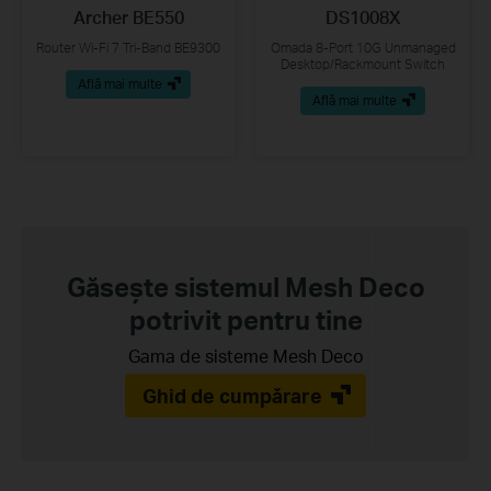
Archer BE550
DS1008X
Router Wi-Fi 7 Tri-Band BE9300
Omada 8-Port 10G Unmanaged
Desktop/Rackmount Switch
Află mai multe
Află mai multe
Găsește sistemul Mesh Deco
potrivit pentru tine
Gama de sisteme Mesh Deco
Ghid de cumpărare