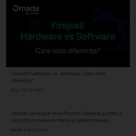
Firewall hardware vs. software: Care este
diferența?
Blog
|
07-10-2026
Omada lansează seria Fusion Gateway pentru a
simplifica implementarea și administrarea
rețelelor multi-site
Noutăți
|
06-15-2026