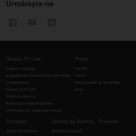
Urmărește-ne
Despre TP-Link
Presă
Despre companie
Noutăţi
Angajamentul nostru pentru securitate
Premii
Contactați-ne
Recomandări de securitate
Cariere la TP-Link
Blog
Politică cookie-uri
Politica de Confidențialitate
Certificate ISO și alte documente
Parteneri
Centrul de Training
Promoții
Master Distributors
Biblioteca Digitală