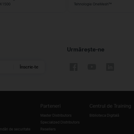
X1500
Tehnologie OneMesh™
Urmărește-ne
Înscrie-te
Parteneri
Centrul de Training
Master Distributors
Biblioteca Digitală
Specialized Distributors
dări de securitate
Resellers