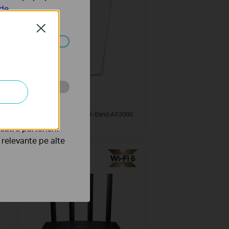
 de
Close
ezactivate în
tru web a
Archer Air R5
u
Router Air Wi-Fi 6 Dual-Band AX3000
către partenerii
e relevante pe alte