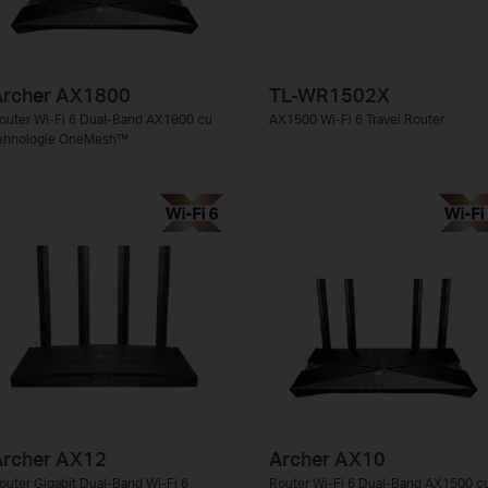
Archer AX1800
TL-WR1502X
outer Wi-Fi 6 Dual-Band AX1800 cu
AX1500 Wi-Fi 6 Travel Router
ehnologie OneMesh™
Archer AX12
Archer AX10
outer Gigabit Dual-Band Wi-Fi 6
Router Wi-Fi 6 Dual-Band AX1500 c