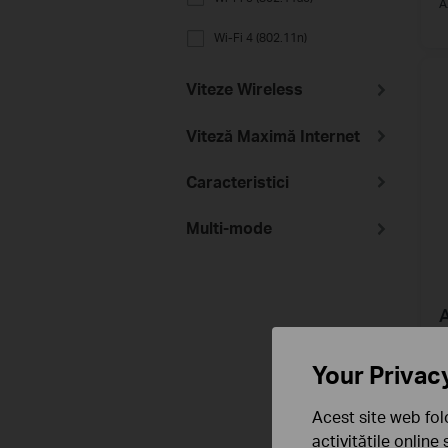
A
Wi-Fi 4 (802.11n)
Viteze Wireless
Viteză Maximă Internet
Caracteristici
Multi-mode
A
R
M
Your Privac
Acest site web fol
activitățile online