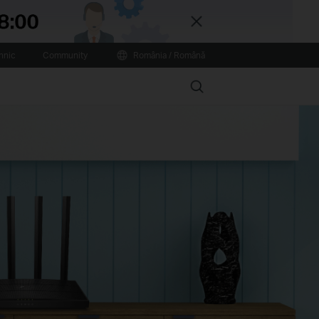
Close
hnic
Community
România / Română
Search