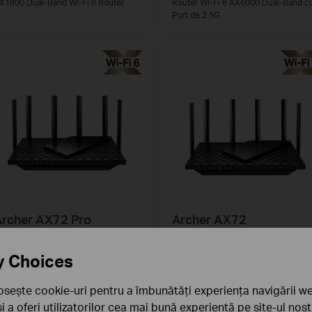
X1800 Dual-Band Wi-Fi 6 Router
Router Wi-Fi 6 AX6000 Dual-Band c
Port de 2.5G
rcher AX72 Pro
Archer AX72
outer Wi-Fi 6 Dual-Band AX5400
Router Wi-Fi 6 Dual-Band AX5400 c
ulti-Gigabit cu port de 2.5 Gbps
Tehnologie OneMesh™
y Choices
osește cookie-uri pentru a îmbunătăți experiența navigării we
 și a oferi utilizatorilor cea mai bună experiență pe site-ul nos