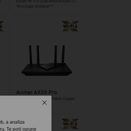
u
Router Wi-Fi 6 Dual-Band AX5400 cu
Tehnologie OneMesh™
Archer AX55 Pro
u
Router Wi-Fi 6 AX3000 Multi-Gigabit
Close
cu port de 2.5 Gbps
b, a analiza
tru. Te poți opune