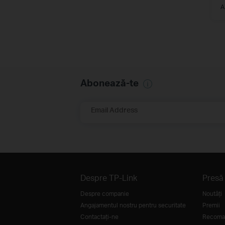
A
Abonează-te
Email Address
Despre TP-Link
Presă
Despre companie
Noutăţi
Angajamentul nostru pentru securitate
Premii
Contactați-ne
Recoman