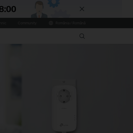
Close
hnic
Community
România / Română
Search