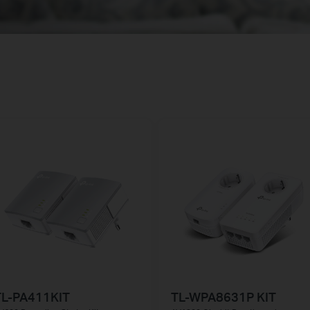
TL-PA411KIT
TL-WPA8631P KIT