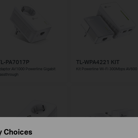
TL-PA7017P
TL-WPA4221 KIT
daptor AV1000 Powerline Gigabit
Kit Powerline Wi-Fi 300Mbps AV600
assthrough
y Choices