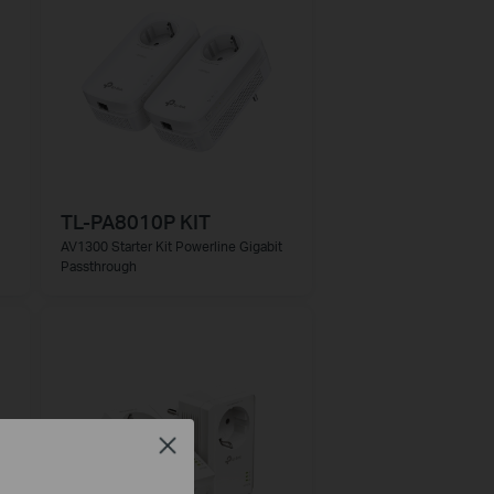
TL-PA8010P KIT
AV1300 Starter Kit Powerline Gigabit
Passthrough
Close