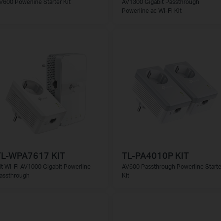
V600 Powerline Starter Kit
AV1300 Gigabit Passthrough
Powerline ac Wi-Fi Kit
TL-WPA7617 KIT
TL-PA4010P KIT
it Wi-Fi AV1000 Gigabit Powerline
AV600 Passthrough Powerline Starte
assthrough
Kit