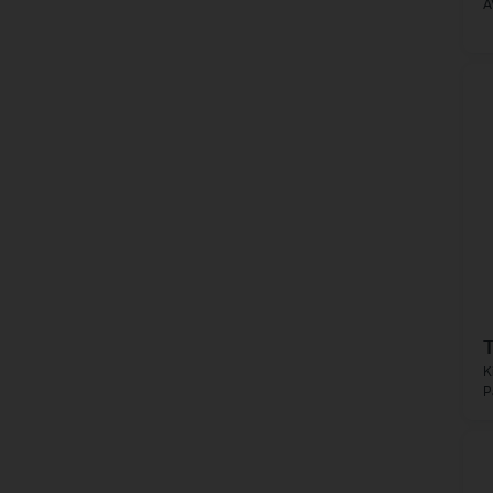
A
K
P