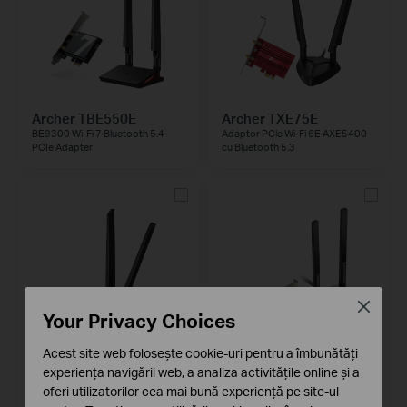
Archer TBE550E
Archer TXE75E
BE9300 Wi-Fi 7 Bluetooth 5.4
Adaptor PCle Wi-Fi 6E AXE5400
PCIe Adapter
cu Bluetooth 5.3
Close
Your Privacy Choices
Acest site web folosește cookie-uri pentru a îmbunătăți
Archer TXE72E
Archer TX3000E
experiența navigării web, a analiza activitățile online și a
Adaptor PCle Wi-Fi 6E AXE5400
Adaptor AX3000 Wi-Fi 6
oferi utilizatorilor cea mai bună experiență pe site-ul
cu Bluetooth 5.3
Bluetooth 5.2 PCle