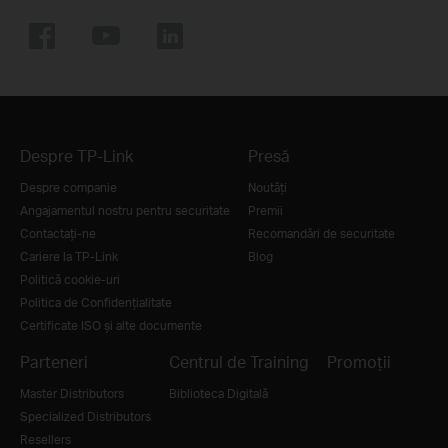
Despre TP-Link
Presă
Despre companie
Noutăţi
Angajamentul nostru pentru securitate
Premii
Contactați-ne
Recomandări de securitate
Cariere la TP-Link
Blog
Politică cookie-uri
Politica de Confidențialitate
Certificate ISO și alte documente
Parteneri
Centrul de Training
Promoții
Master Distributors
Biblioteca Digitală
Specialized Distributors
Resellers