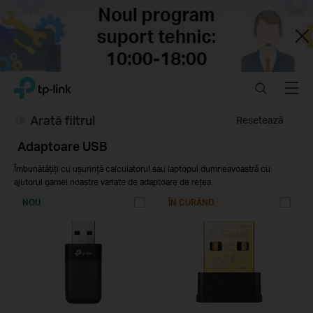
Close
Click
Search
Menu
TP-Link, Reliably Smart
to
skip
Arată filtrul
Resetează
the
navigation
Adaptoare USB
bar
Îmbunătățiți cu ușurință calculatorul sau laptopul dumneavoastră cu
ajutorul gamei noastre variate de adaptoare de rețea.
NOU
ÎN CURÂND