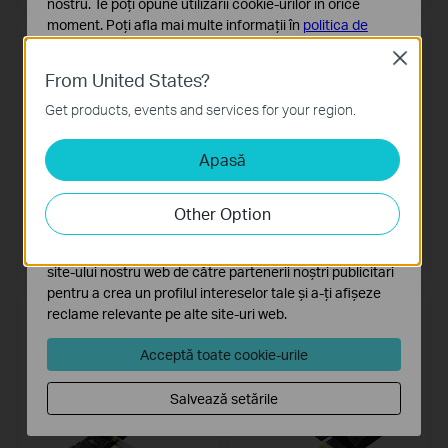
nostru. Te poți opune utilizării cookie-urilor în orice
moment. Poți afla mai multe informații în
politica de
confidențialitate
.
Close
From United States?
Cookie-uri de bază
Aceste cookie-uri sunt necesare pentru funcționarea
Get products, events and services for your region.
site-ului web și nu pot fi dezactivate în sistemele tale
Apasă
Cookie-uri de analiză și marketing
Cookie-urile de analiză ne permit să analizăm activitățile
tale de pe site-ul nostru web a îmbunătăți și ajusta
Other Option
funcționalitatea site-ului.
Archer TX55E
Archer TX50E
AX3000 Wi-Fi 6 Bluetooth 5.2
Adaptor PCle Wi-Fi 6 AX3000 cu
Cookie-urile de marketing pot fi setate prin intermediul
PCIe Adapter
Bluetooth 5.2
site-ului nostru web de către partenerii noștri publicitari
pentru a crea un profilul intereselor tale și a-ți afișeze
reclame relevante pe alte site-uri web.
Acceptă toate cookie-urile
Salvează setările