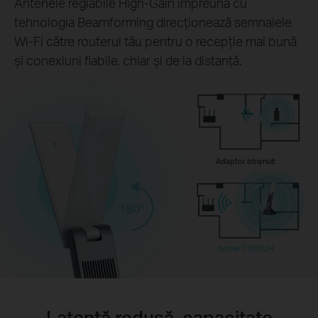
Antenele reglabile High-Gain împreună cu
tehnologia Beamforming direcționează semnalele
Wi-Fi către routerul tău pentru o recepție mai bună
și conexiuni fiabile, chiar și de la distanță.
Adaptor obișnuit
Archer TX50UH
Latență redusă, capacitate