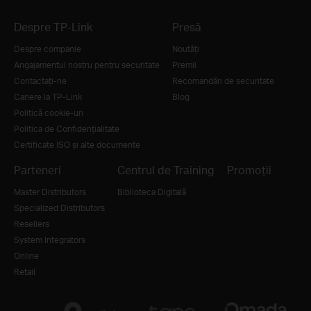
Despre TP-Link
Presă
Despre companie
Noutăţi
Angajamentul nostru pentru securitate
Premii
Contactați-ne
Recomandări de securitate
Cariere la TP-Link
Blog
Politică cookie-uri
Politica de Confidențialitate
Certificate ISO și alte documente
Parteneri
Centrul de Training
Promoții
Master Distributors
Biblioteca Digitală
Specialized Distributors
Resellers
System Integrators
Online
Retail