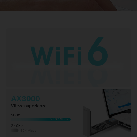
AX3000
Viteze superioare
5GHz:
2402 Mbps
2.4GHz:
574 Mbps