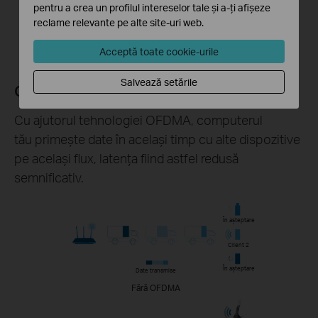
pentru a crea un profilul intereselor tale și a-ți afișeze
Archer TX50UH
reclame relevante pe alte site-uri web.
Router MU-MIMO
Acceptă toate cookie-urile
Salvează setările
OFDMA
Cu ajutorul tehnologiei OFDMA, computerul
tău primește date în același timp cu alte dispozitive
pe același flux, latența fiind astfel redusă
semnificativ.
În așteptare
Client 2
În așteptare
Date transmise
Fără OFDMA