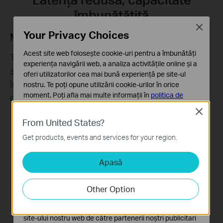
îmbunătățită
Close
Your Privacy Choices
MU-MIMO
Acest site web folosește cookie-uri pentru a îmbunătăți
Tehnologia MU-MIMO oferă două fluxuri de date
experiența navigării web, a analiza activitățile online și a
simultan, îmbunătățind capacitatea și eficiența
oferi utilizatorilor cea mai bună experiență pe site-ul
întregii tale rețele atunci când folosești un router
nostru. Te poți opune utilizării cookie-urilor în orice
moment. Poți afla mai multe informații în
politica de
compatibil cu MU-MIMO.
confidențialitate
.
Close
From United States?
Cookie-uri de bază
Aceste cookie-uri sunt necesare pentru funcționarea
Get products, events and services for your region.
site-ului web și nu pot fi dezactivate în sistemele tale
Adaptor
obișnuit
Apasă
Cookie-uri de analiză și marketing
Router MU-MIMO
Cookie-urile de analiză ne permit să analizăm activitățile
tale de pe site-ul nostru web a îmbunătăți și ajusta
Other Option
funcționalitatea site-ului.
Cookie-urile de marketing pot fi setate prin intermediul
site-ului nostru web de către partenerii noștri publicitari