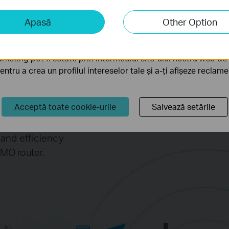
iză și marketing
Apasă
Other Option
liză ne permit să analizăm activitățile tale de pe site-ul nos
a funcționalitatea site-ului.
ghput
rketing pot fi setate prin intermediul site-ului nostru web de 
pentru a crea un profilul intereselor tale și a-ți afișeze reclam
Acceptă toate cookie-urile
Salvează setările
neous data
and efficiency
MO router.