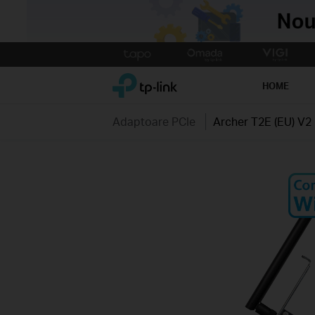
Click
to
TP-Link, Reliably Smart
skip
HOME
the
navigation
Adaptoare PCIe
Archer T2E (EU) V2
bar