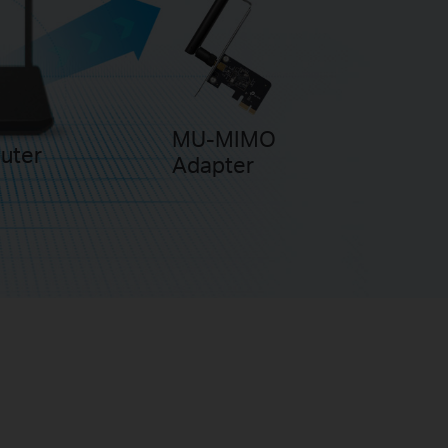
MU-MIMO
uter
Adapter