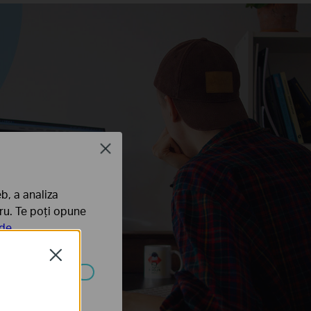
Close
b, a analiza
tru. Te poți opune
 de
Close
ezactivate în