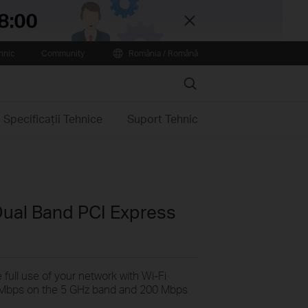
Close
hnic
Community
România / Română
Search
Specificaţii Tehnice
Suport Tehnic
ual Band PCI Express
ull use of your network with Wi-Fi
 Mbps on the 5 GHz band and 200 Mbps