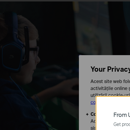
Your Privac
Acest site web fol
activitățile online
utilizării cookie-u
confidențialitate
.
Cookie-uri de baz
From U
Aceste cookie-uri 
Get prod
sistemele tale