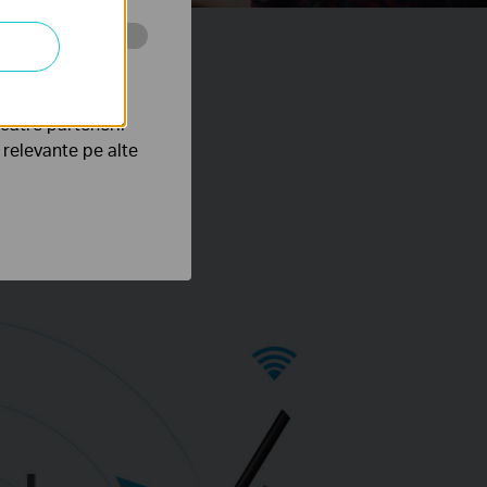
tru web a
către partenerii
e relevante pe alte