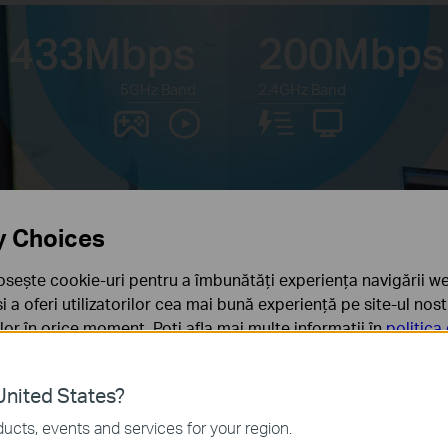
433
Mbps
200
Mbps
5GHz Band
2.4GHz Band
y Choices
osește cookie-uri pentru a îmbunătăți experiența navigării we
 și a oferi utilizatorilor cea mai bună experiență pe site-ul nos
rilor în orice moment. Poți afla mai multe informații în
politica
ă
nited States?
sunt necesare pentru funcționarea site-ului web și nu pot fi d
ucts, events and services for your region.