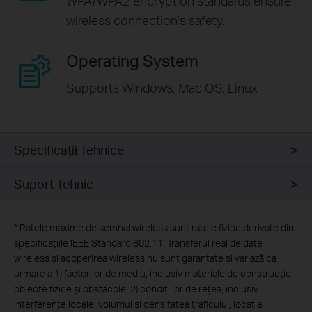
WPA/WPA2 encryption standards ensure
wireless connection's safety.
Operating System
Supports Windows, Mac OS, Linux
Specificaţii Tehnice
Suport Tehnic
*
Ratele maxime de semnal wireless sunt ratele fizice derivate din
specificațiile IEEE Standard 802.11. Transferul real de date
wireless și acoperirea wireless nu sunt garantate și variază ca
urmare a 1) factorilor de mediu, inclusiv materiale de construcție,
obiecte fizice și obstacole, 2) condițiilor de rețea, inclusiv
interferențe locale, volumul și densitatea traficului, locația