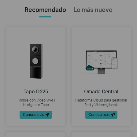
Recomendado
Lo más nuevo
Tapo D225
Omada Central
Timbre con vídeo Wi-Fi
Plataforma Cloud para gestionar
inteligente Tapo
Red y Videovigilancia
Conoce más
Conoce más