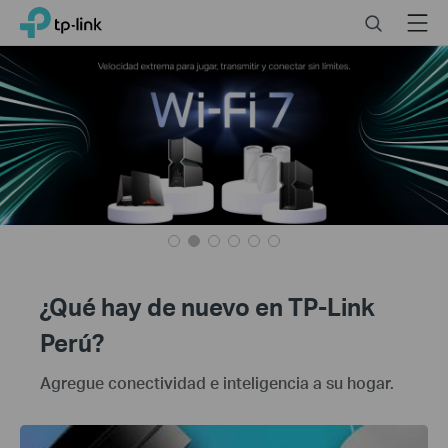
Close
Click
Search
Menu
TP-Link, Reliably Smart
to
skip
TP-
the
Link
Perú
navigation
–
bar
Equipos
de
Red
Wi-
Fi
para
el
hogar
y
¿Qué hay de nuevo en TP-Link
empresas
Perú?
Agregue conectividad e inteligencia a su hogar.