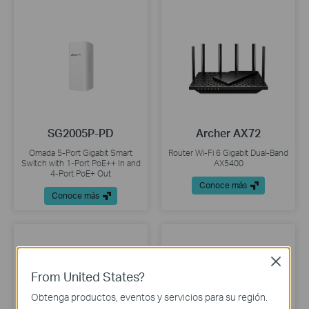
SG2005P-PD
Archer AX72
Omada 5-Port Gigabit Smart
Router Wi-Fi 6 Gigabit Dual-Band
Switch with 1-Port PoE++ In and
AX5400
4-Port PoE+ Out
Conoce más
Conoce más
Close
From United States?
Obtenga productos, eventos y servicios para su región.