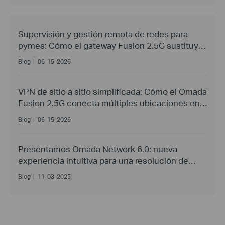
Supervisión y gestión remota de redes para
pymes: Cómo el gateway Fusion 2.5G sustituye
las visitas presenciales.
Blog
|
06-15-2026
VPN de sitio a sitio simplificada: Cómo el Omada
Fusion 2.5G conecta múltiples ubicaciones en
minutos
Blog
|
06-15-2026
Presentamos Omada Network 6.0: nueva
experiencia intuitiva para una resolución de
problemas más rápida y un funcionamiento y
Blog
|
11-03-2025
mantenimiento precisos