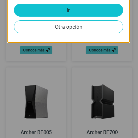
Ir
Otra opción
EAP720
UE300C
Punto de acceso Wi-Fi 7 para
Adaptador de red USB Type-C a
montaje en techo BE5000
RJ45 Gigabit Ethernet
Conoce más
Conoce más
Archer BE805
Archer BE700