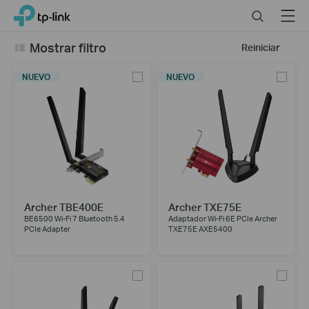
Close
Click
Search
Menu
TP-Link, Reliably Smart
to
skip
Mostrar filtro
Reiniciar
the
navigation
NUEVO
NUEVO
bar
Archer TBE400E
Archer TXE75E
BE6500 Wi-Fi 7 Bluetooth 5.4
Adaptador Wi-Fi 6E PCIe Archer
PCIe Adapter
TXE75E AXE5400