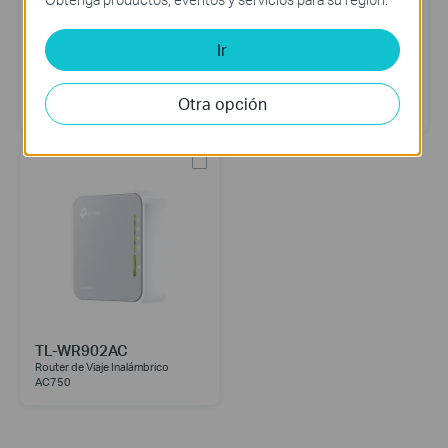
Ir
Archer C24
Archer C20
AC750 Dual-Band Wi-Fi Router
AC750 Wireless Dual Band Router
Otra opción
TL-WR902AC
Router de Viaje Inalámbrico
AC750