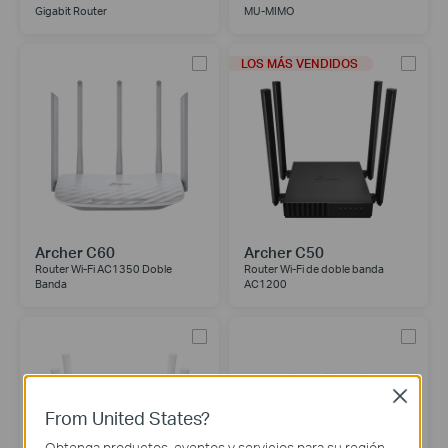
Gigabit Router
MU-MIMO
LOS MÁS VENDIDOS
Archer C60
Archer C50
Router Wi-Fi AC1350 Doble
Router Wi-Fi de doble banda
Banda
AC1200
Close
From United States?
Obtenga productos, eventos y servicios para su región.