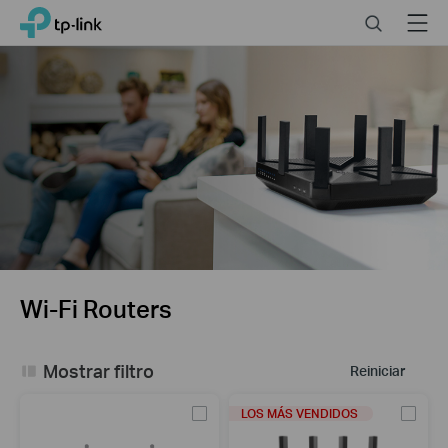
Close
Click
Search
Menu
TP-Link, Reliably Smart
to
skip
the
navigation
bar
Wi-Fi Routers
Mostrar filtro
Reiniciar
LOS MÁS VENDIDOS