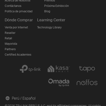
Acerca de Nosotros
Premios
Contáctanos
Próxima Exhibición
Politica de privacidad
Blog
Dónde Comprar
Learning Center
Venta por Internet
Technology Library
Reseller
Retail
Mayorista
Partners
Certified Academies
Perú / Español
©2026 TP-LINK PERÚ S.A.C. and its affiliated companies. All rights