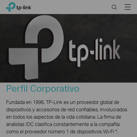
Close
Click
Search
Menu
TP-Link, Reliably Smart
to
skip
the
navigation
bar
Perfil Corporativo
Fundada en 1996, TP-Link es un proveedor global de
dispositivos y accesorios de red confiables, involucrados
en todos los aspectos de la vida cotidiana. La firma de
analistas IDC clasifica constantemente a la compañía
como el proveedor número 1 de dispositivos Wi-Fi *,