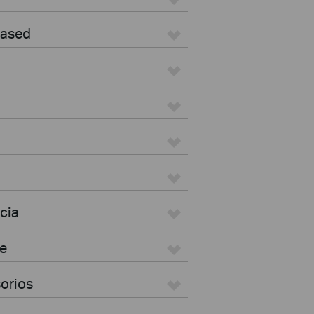
Based
cia
e
sorios