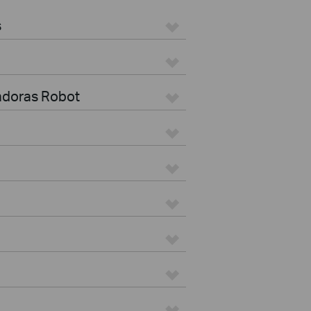
s
radoras Robot
B