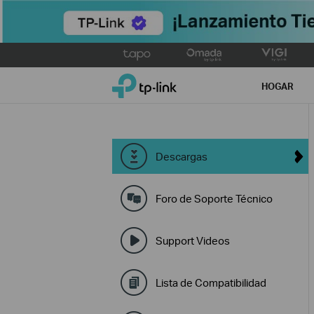
Click
to
TP-Link, Reliably Smart
skip
HOGAR
the
navigation
bar
Descargas
Foro de Soporte Técnico
Support Videos
Lista de Compatibilidad