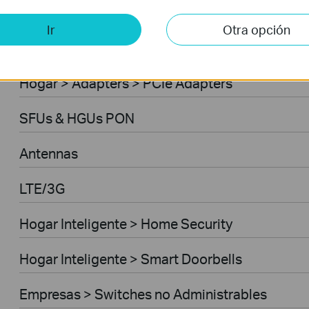
Punto de Acceso
Ir
Otra opción
Adaptadores USB 3G
Hogar > Adapters > PCIe Adapters
SFUs & HGUs PON
Antennas
LTE/3G
Hogar Inteligente > Home Security
Hogar Inteligente > Smart Doorbells
Empresas > Switches no Administrables