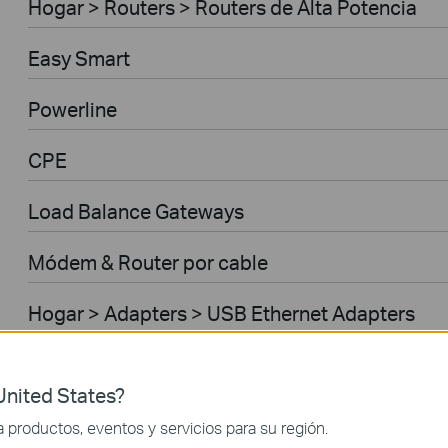
Hogar > Routers > Routers de Alta Potencia
Easy Smart
Powerline
CPE
Load Balance Gateways
Módem & Router por cable
Hogar > Adapters > USB Ethernet Adapters
Unmanaged
nited States?
Hogar > Modems/ Gateways > Routers 5G/4G
productos, eventos y servicios para su región.