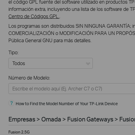
el código GPL fuente del software utilizado en productos TP
información extra, incluyendo una lista de los software de 
Centro de Códigos GPL.
.
Los programas son distribuidos SIN NINGUNA GARANTÍA; inc
COMERCIALIZACIÓN o MODIFICACIÓN PARA UN PROPÓSITO
Pública General GNU para más detalles.
Tipo:
Todos
Número de Modelo:
Hogar
Hogar Inteligente
How to Find the Model Number of Your TP-Link Device
Empresas
TELCOS & ISP
Empresas > Omada > Fusion Gateways > Fusio
Fusion 2.5G