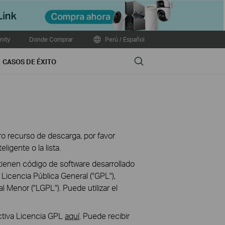
Close
ity
Donde Comprar
Perú / Español
Search
CASOS DE ÉXITO
otro recurso de descarga, por favor
igente o la lista.
ienen código de software desarrollado
Licencia Pública General ("GPL"),
 Menor ("LGPL"). Puede utilizar el
ectiva Licencia GPL
aquí
. Puede recibir