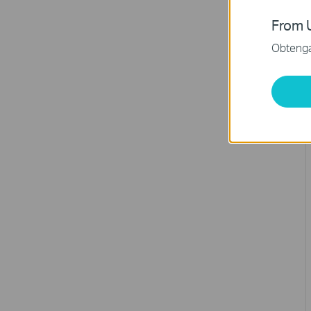
From U
Obtenga 