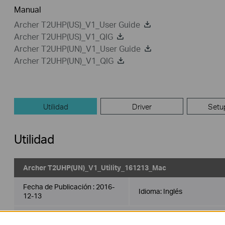
Manual
Archer T2UHP(US)_V1_User Guide
Archer T2UHP(US)_V1_QIG
Archer T2UHP(UN)_V1_User Guide
Archer T2UHP(UN)_V1_QIG
Utilidad
Driver
Setu
Utilidad
Archer T2UHP(UN)_V1_Utility_161213_Mac
Fecha de Publicación :
2016-
Idioma:
Inglés
12-13
Sistema de Operación : Mac OS X10.6_10.11