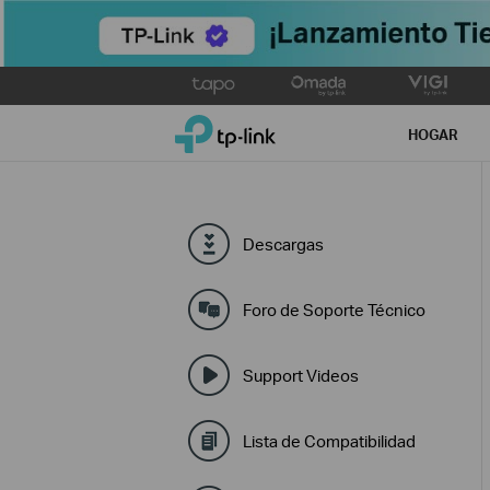
Click
to
TP-Link, Reliably Smart
skip
HOGAR
the
navigation
bar
Descargas
Foro de Soporte Técnico
Support Videos
Lista de Compatibilidad