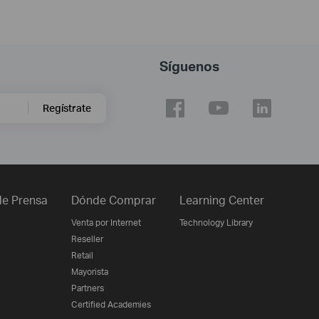
Síguenos
Regístrate
e Prensa
Dónde Comprar
Learning Center
Venta por Internet
Technology Library
Reseller
Retail
Mayorista
Partners
Certified Academies