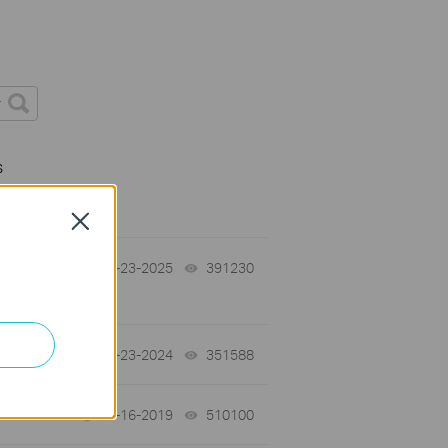
s
Close
10-23-2025
391230
views
07-23-2024
351588
views
09-16-2019
510100
views