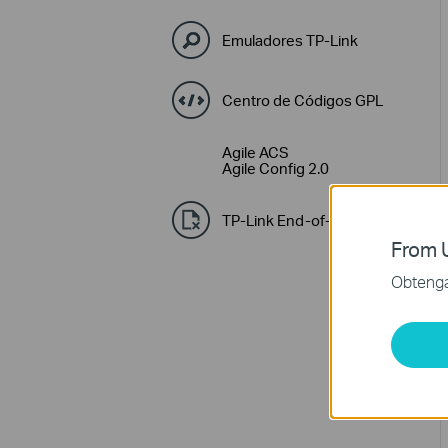
Emuladores TP-Link
Centro de Códigos GPL
Agile ACS
Agile Config 2.0
TP-Link End-of-Life Policy
From U
Obtenga 