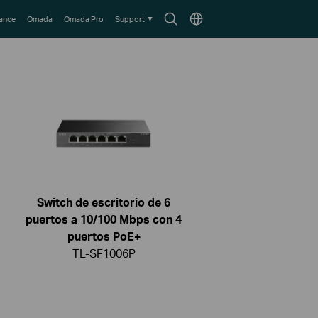
Search
Choose
lance
Omada
Omada Pro
Support
icon
location
Switch de escritorio de 6
puertos a 10/100 Mbps con 4
puertos PoE+
TL-SF1006P