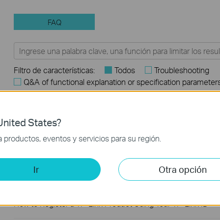
FAQ
Filtro de características:
Todos
Troubleshooting
Q&A of functional explanation or specification parameter
Preguntas Frecuentes
nited States?
Why my PoE powered device cannot work properly when
productos, eventos y servicios para su región.
connected to the PoE Switch?
Ir
Otra opción
Frequently asked questions about Unmanaged Switch
How to Register a TP-Link Product Using Your TP-Link ID