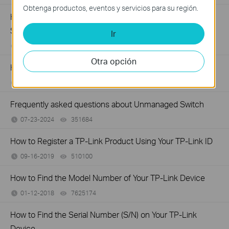
Obtenga productos, eventos y servicios para su región.
How to Troubleshoot Unstable Internet Issue on Omada
Switch
Ir
06-24-2026
129875
views
Otra opción
How to Troubleshoot No Internet Issue on Omada Switch
06-24-2026
184176
views
Frequently asked questions about Unmanaged Switch
07-23-2024
351684
views
How to Register a TP-Link Product Using Your TP-Link ID
09-16-2019
510100
views
How to Find the Model Number of Your TP-Link Device
01-12-2018
7625174
views
How to Find the Serial Number (S/N) on Your TP-Link
Device