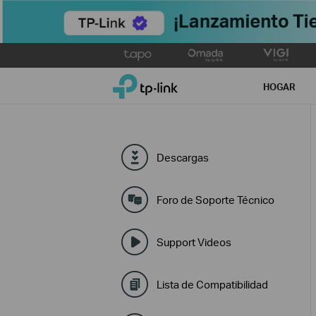
Click
to
TP-Link, Reliably Smart
skip
HOGAR
the
navigation
bar
Descargas
Foro de Soporte Técnico
Support Videos
Lista de Compatibilidad