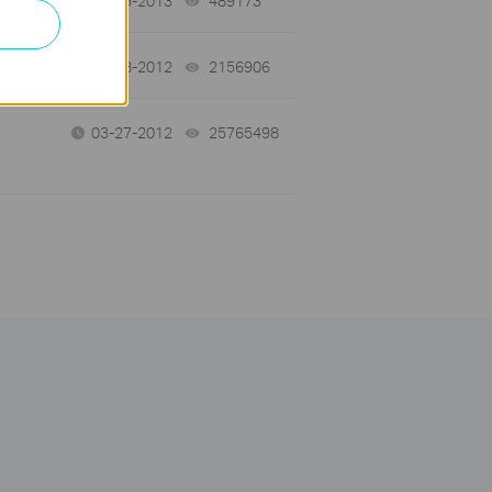
03-19-2013
489173
views
12-28-2012
2156906
views
03-27-2012
25765498
views