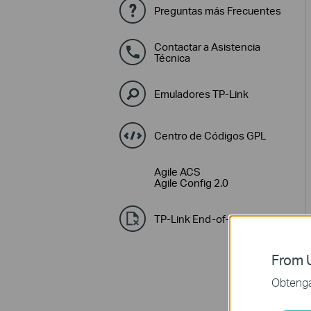
Preguntas más Frecuentes
Contactar a Asistencia
Técnica
Emuladores TP-Link
Centro de Códigos GPL
Agile ACS
Agile Config 2.0
TP-Link End-of-Life Policy
From U
Obtenga 