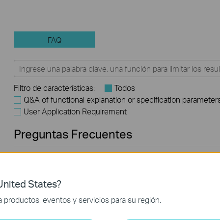
FAQ
Filtro de características:
Todos
Q&A of functional explanation or specification parameter
User Application Requirement
Preguntas Frecuentes
How to Register a TP-Link Product Using Your TP-Link ID
nited States?
How to Find the Model Number of Your TP-Link Device
productos, eventos y servicios para su región.
How to Find the Serial Number (S/N) on Your TP-Link Device