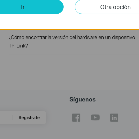
Ir
Otra opción
How to Improve Your Wi-Fi Signal and Wireless Range
¿Cómo encontrar la versión del hardware en un dispositivo
TP-Link?
Síguenos
Regístrate