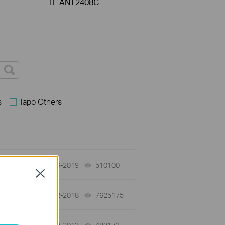
TL-ANT2408C
s
Tapo Others
09-16-2019
510100
views
Close
01-12-2018
7625175
views