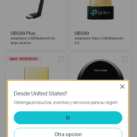
UB500 Plus
UB500
Adaptador USB Bluetooth de
Adaptador Nano USB Bluetooth
largo alcance
5.0
MAS VENDIDOS
Close
Desde United States?
Obtenga productos, eventos y servicios para su región.
UB400
HA100
IR
Adaptador Nano USB Bluetooth
Receptor de Música con
4.0
Bluetooth
Otra opcion