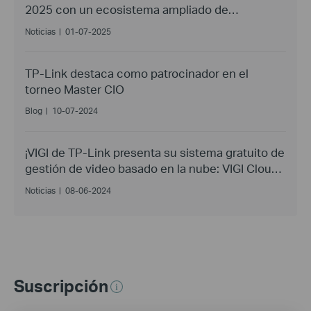
2025 con un ecosistema ampliado de
soluciones de vanguardia para hogares
Noticias
|
01-07-2025
inteligentes
TP-Link destaca como patrocinador en el
torneo Master CIO
Blog
|
10-07-2024
¡VIGI de TP-Link presenta su sistema gratuito de
gestión de video basado en la nube: VIGI Cloud
VMS!
Noticias
|
08-06-2024
Suscripción