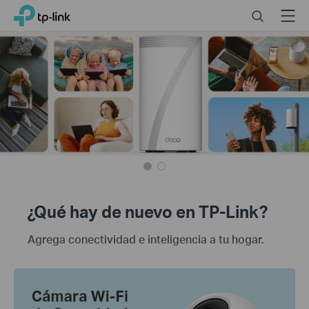
Click
Search
Menu
TP-Link, Reliably Smart
to
skip
TP-
the
Link
México
navigation
–
bar
Equipos
de
Red
Wi-
Fi
para
el
hogar
y
¿Qué hay de nuevo en TP-Link?
empresas
Agrega conectividad e inteligencia a tu hogar.