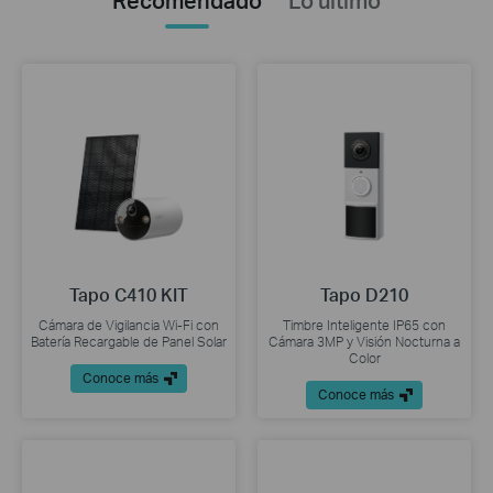
Tapo C410 KIT
Tapo D210
Cámara de Vigilancia Wi-Fi con
Timbre Inteligente IP65 con
Batería Recargable de Panel Solar
Cámara 3MP y Visión Nocturna a
Color
Conoce más
Conoce más