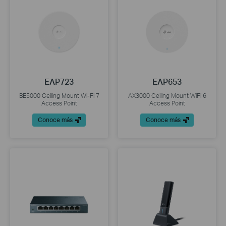
EAP723
EAP653
BE5000 Ceiling Mount Wi-Fi 7
AX3000 Ceiling Mount WiFi 6
Access Point
Access Point
Conoce más
Conoce más