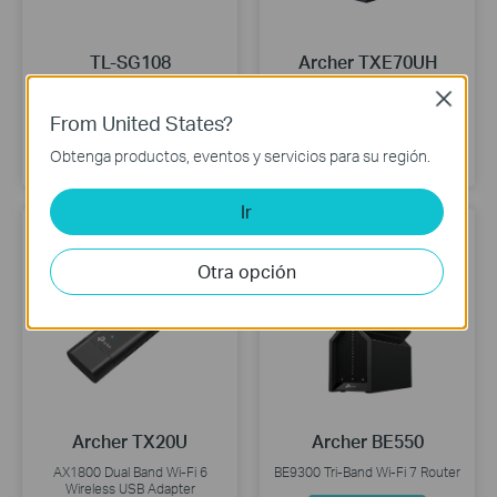
TL-SG108
Archer TXE70UH
Switch de Escritorio de 8
AXE5400 Wi-Fi 6E High Gain
Close
Puertos de 10/100/1000Mbps
Wireless USB Adapter
From United States?
Conoce más
Conoce más
Obtenga productos, eventos y servicios para su región.
Ir
Otra opción
Archer TX20U
Archer BE550
AX1800 Dual Band Wi-Fi 6
BE9300 Tri-Band Wi-Fi 7 Router
Wireless USB Adapter