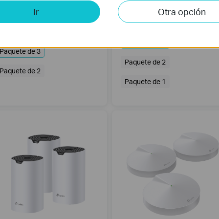
Ir
Otra opción
Deco X60
Deco X55
istema Wi-Fi 6 Mesh AX3000 para
Sistema Wi-Fi 6 Mesh AX3000
odo el hogar
Paquete de 3
Paquete de 3
Paquete de 2
Paquete de 2
Paquete de 1