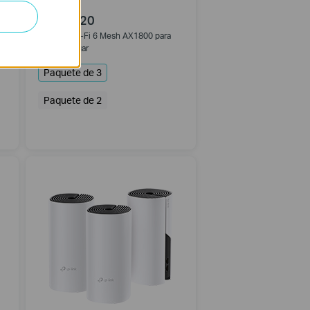
Deco X20
Sistema Wi-Fi 6 Mesh AX1800 para
todo tu hogar
Paquete de 3
Paquete de 2