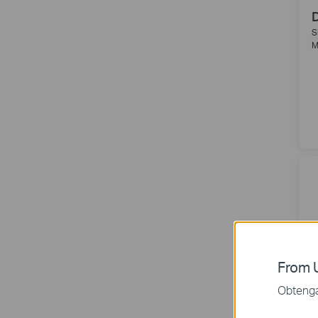
S
M
From U
Obtenga 