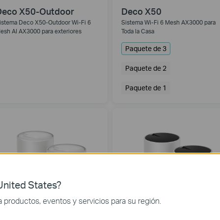
Deco X50-Outdoor
Deco X50
istema Deco X50-Outdoor Wi-Fi 6
Sistema Wi-Fi 6 Mesh AX3000 para
esh AI AX3000 para exteriores
Toda la Casa
Paquete de 3
Paquete de 2
Paquete de 1
nited States?
productos, eventos y servicios para su región.