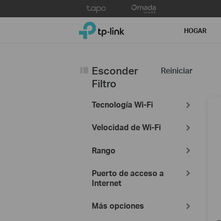
Click
to
TP-Link, Reliably Smart
skip
HOGAR
the
navigation
bar
Esconder
Reiniciar
Filtro
Tecnología Wi-Fi
Velocidad de Wi-Fi
Rango
Puerto de acceso a
Internet
Más opciones