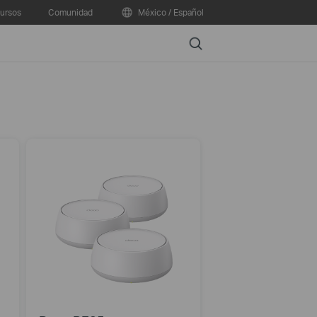
ursos
Comunidad
México / Español
Search