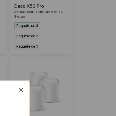
Deco X50 Pro
AX3000 Whole Home Mesh WiFi 6
System
Paquete de 3
Paquete de 2
Paquete de 1
Close