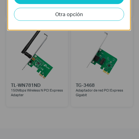
Adaptador PCI Express
Adaptador PCI Express
inalámbrico de doble banda
inalámbrico N de 300 Mbps
AC600
Otra opción
TL-WN781ND
TG-3468
150Mbps Wireless N PCI Express
Adaptador de red PCI Express
Adapter
Gigabit