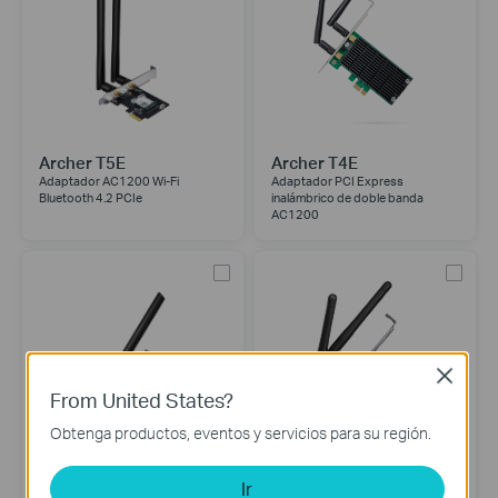
Archer T5E
Archer T4E
Adaptador AC1200 Wi-Fi
Adaptador PCI Express
Bluetooth 4.2 PCIe
inalámbrico de doble banda
AC1200
Close
From United States?
Obtenga productos, eventos y servicios para su región.
Archer T2E
TL-WN881ND
Ir