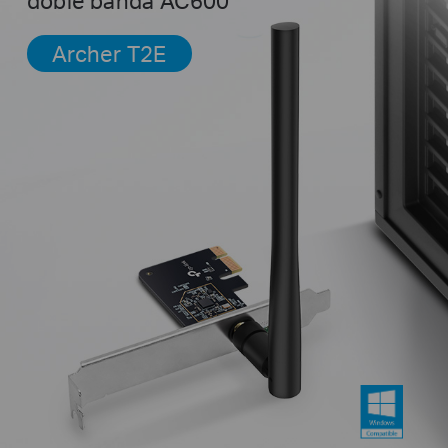
doble banda AC600
Archer T2E