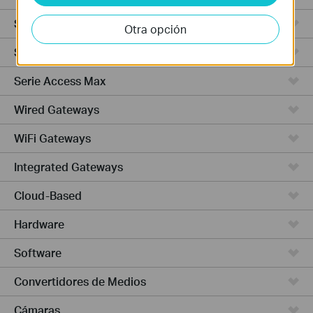
SerieCampus
Otra opción
Serie Access Plus
Serie Access Max
Wired Gateways
WiFi Gateways
Integrated Gateways
Cloud-Based
Hardware
Software
Convertidores de Medios
Cámaras