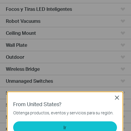
Focos y Tiras LED Inteligentes
Robot Vacuums
Ceiling Mount
Wall Plate
Outdoor
Wireless Bridge
Unmanaged Switches
Serie Aggregation
Close
From United States?
Serie Access
Obtenga productos, eventos y servicios para su región.
Serie Access Pro
Ir
GPON