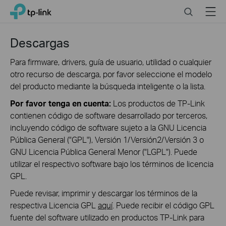
Click
Search
Menu
TP-Link, Reliably Smart
to
skip
the
Descargas
navigation
bar
Para firmware, drivers, guía de usuario, utilidad o cualquier
otro recurso de descarga, por favor seleccione el modelo
del producto mediante la búsqueda inteligente o la lista.
Por favor tenga en cuenta:
Los productos de TP-Link
contienen código de software desarrollado por terceros,
incluyendo código de software sujeto a la GNU Licencia
Pública General ("GPL"), Versión 1/Versión2/Versión 3 o
GNU Licencia Pública General Menor ("LGPL"). Puede
utilizar el respectivo software bajo los términos de licencia
GPL.
Puede revisar, imprimir y descargar los términos de la
respectiva Licencia GPL
aquí
. Puede recibir el código GPL
fuente del software utilizado en productos TP-Link para