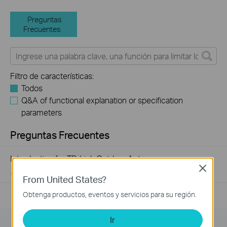
Preguntas
Frecuentes
Filtro de características:
Todos
Q&A of functional explanation or specification
parameters
Preguntas Frecuentes
Introduction for TP-Link Outdoor Antennas
Close
02-12-2018
156212
views
From United States?
Obtenga productos, eventos y servicios para su región.
Ir