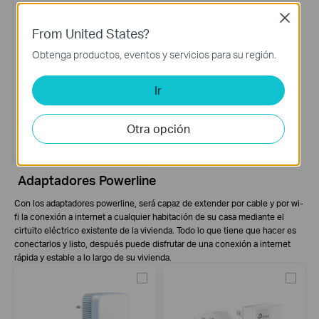
Close
From United States?
Obtenga productos, eventos y servicios para su región.
Ir
TL-WA855RE
Otra opción
Extensor de rango Wi-Fi de 300
Mbps
Adaptadores Powerline
Con los adaptadores powerline, será capaz de extender por cable y por wi-
fi la conexión a internet a cualquier habitación de su casa mediante el
cirtuito eléctrico existente de la vivienda. Todo lo que tiene que hacer es
conectarlos y listo, después puede disfrutar de una conexión a internet
rápida y estable a lo largo de su vivienda.