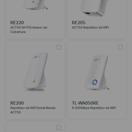
RE220
RE205
AC750 Wi-Fi Extensor de
AC750 Repetidor de WiFi
Cobertura
RE200
TL-WA850RE
Repetidor de WiFi Doble Banda
N 300Mbps Repetidor de WiFi
AC750