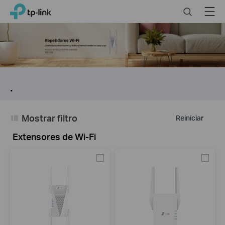
Click
Search
Menu
TP-Link, Reliably Smart
to
skip
the
navigation
bar
.
Mostrar filtro
Reiniciar
Extensores de Wi-Fi