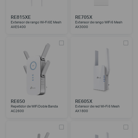
RE815XE
RE705X
Extensor de rango Wi-Fi 6E Mesh
Extensor de rango WiFi 6 Mesh
AXE5400
AX3000
RE650
RE605X
Repetidor de WiFi Doble Banda
Extensor de red Wi-Fi 6 Mesh
AC2600
AX1800