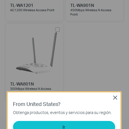
TL-WA1201
TL-WA901N
AC1200 Wireless Access Point
450Mbps Wireless N Access
Point
TL-WA801N
300Mbps Wireless N Access
Point
Close
From United States?
Obtenga productos, eventos y servicios para su región.
Ir