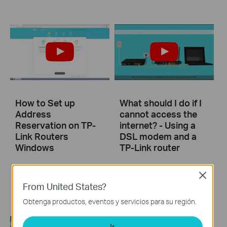
How to Set up
What should I do if I
Address
cannot access the
Reservation on TP-
internet? - Using a
Link Routers
DSL modem and a
Windows
TP-Link router
This video will show you how to set up Address Reservation on TP-Link routers.
If you can’t access the internet using a DSL modem and TP-Link router, this video can help you solve the problem.
Close
From United States?
More
More
Obtenga productos, eventos y servicios para su región.
Ir