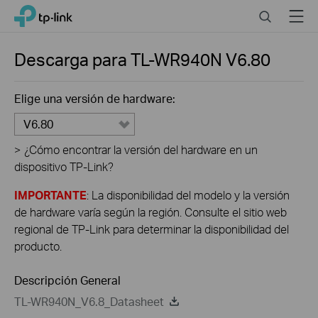
Click
Search
Menu
TP-Link, Reliably Smart
to
skip
the
Descarga para
TL-WR940N
V6.80
navigation
bar
Elige una versión de hardware:
V6.80
>
¿Cómo encontrar la versión del hardware en un
dispositivo TP-Link?
IMPORTANTE
: La disponibilidad del modelo y la versión
de hardware varía según la región. Consulte el sitio web
regional de TP-Link para determinar la disponibilidad del
producto.
Descripción General
TL-WR940N_V6.8_Datasheet