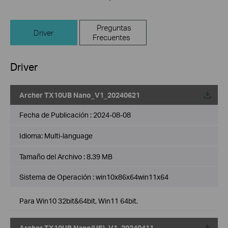
Preguntas
Driver
Frecuentes
Driver
Archer TX10UB Nano_V1_20240621
Fecha de Publicación :
2024-08-08
Idioma:
Multi-language
Tamaño del Archivo :
8.39 MB
Sistema de Operación : win10x86x64win11x64
Para Win10 32bit&64bit, Win11 64bit.
Archer TX10UB Nano(US)_V1_20240411