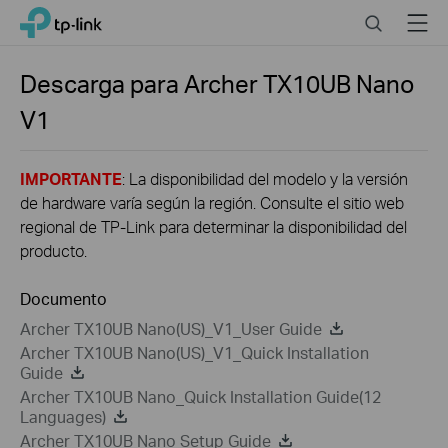
Click
Search
Menu
TP-Link, Reliably Smart
to
skip
the
Descarga para
Archer TX10UB Nano
navigation
V1
bar
IMPORTANTE
: La disponibilidad del modelo y la versión
de hardware varía según la región. Consulte el sitio web
regional de TP-Link para determinar la disponibilidad del
producto.
Documento
Archer TX10UB Nano(US)_V1_User Guide
Archer TX10UB Nano(US)_V1_Quick Installation
Guide
Archer TX10UB Nano_Quick Installation Guide(12
Languages)
Archer TX10UB Nano Setup Guide