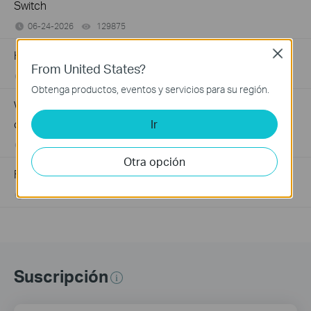
Switch
06-24-2026
129875
views
Close
How to Troubleshoot No Internet Issue on Omada Switch
From United States?
06-24-2026
184176
views
Obtenga productos, eventos y servicios para su región.
Why my PoE powered device cannot work properly when
Ir
connected to the PoE Switch?
10-23-2025
391274
views
Otra opción
Frequently asked questions about Unmanaged Switch
07-23-2024
351636
views
Suscripción