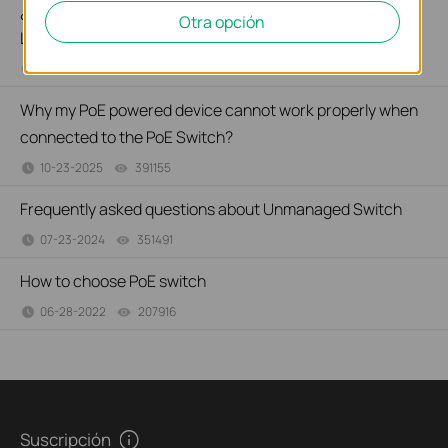
¿Cómo configurar una red POE mediante el uso de TP-
Otra opción
Link productos POE?
10-06-2011
325723
views
Why my PoE powered device cannot work properly when
connected to the PoE Switch?
10-23-2025
391155
views
Frequently asked questions about Unmanaged Switch
07-23-2024
351491
views
How to choose PoE switch
06-28-2022
207916
views
Suscripción