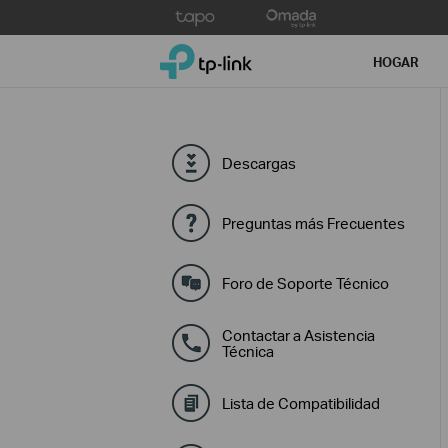
Click
to
TP-Link, Reliably Smart
skip
HOGAR
the
navigation
bar
Descargas
Preguntas más Frecuentes
Foro de Soporte Técnico
Contactar a Asistencia
Técnica
Lista de Compatibilidad