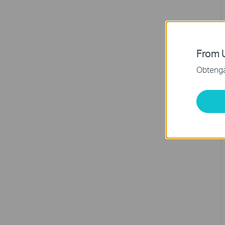
From U
Obtenga 