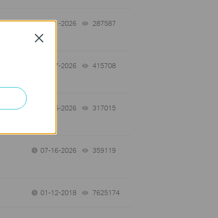
-
07-31-2026
287587
views
Close
07-17-2026
415708
views
07-16-2026
317015
views
07-16-2026
359119
views
01-12-2018
7625174
views