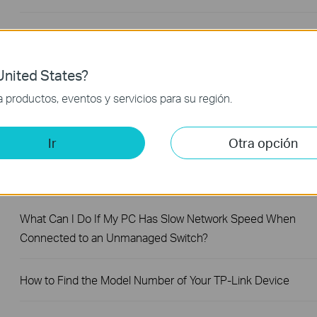
How to Test the Jumbo Frame Pass-Through Feature on TP
Link Switches
nited States?
Why Are the Ethernet LED Indicators Off on My TP-Link
productos, eventos y servicios para su región.
Unmanaged Switch?
Ir
Otra opción
What Can I Do If My PC Is Not Working When Connected to
a TP-Link Unmanaged Switch?
What Can I Do If My PC Has Slow Network Speed When
Connected to an Unmanaged Switch?
How to Find the Model Number of Your TP-Link Device