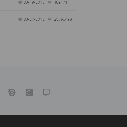
03-19-2013
489171
views
03-27-2012
25765498
views