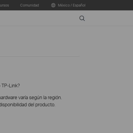
ursos
Comunidad
México / Español
Search
o TP-Link?
hardware varía según la región.
disponibilidad del producto.