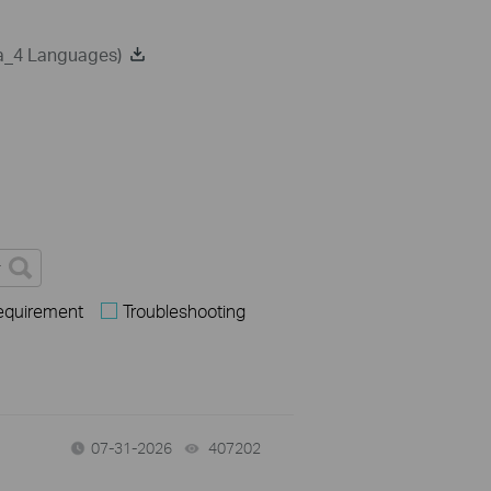
ca_4 Languages)
Requirement
Troubleshooting
07-31-2026
407202
views